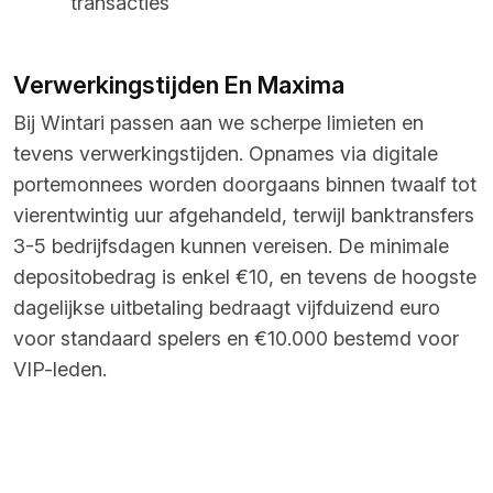
transacties
Verwerkingstijden En Maxima
Bij Wintari passen aan we scherpe limieten en
tevens verwerkingstijden. Opnames via digitale
portemonnees worden doorgaans binnen twaalf tot
vierentwintig uur afgehandeld, terwijl banktransfers
3-5 bedrijfsdagen kunnen vereisen. De minimale
depositobedrag is enkel €10, en tevens de hoogste
dagelijkse uitbetaling bedraagt vijfduizend euro
voor standaard spelers en €10.000 bestemd voor
VIP-leden.
Betaalmethode
Minimum Storting
Maximale Opname