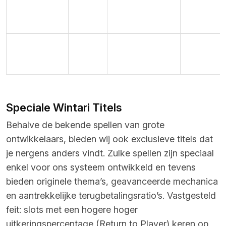
Live-stream
Evolution
98-
200+
Casino
Gaming, Ezugi
99%
Jackpot
Microgaming,
92-
150+
Spellen
Red Tiger
96%
Speciale Wintari Titels
Behalve de bekende spellen van grote
ontwikkelaars, bieden wij ook exclusieve titels dat
je nergens anders vindt. Zulke spellen zijn speciaal
enkel voor ons systeem ontwikkeld en tevens
bieden originele thema’s, geavanceerde mechanica
en aantrekkelijke terugbetalingsratio’s. Vastgesteld
feit: slots met een hogere hoger
uitkeringspercentage (Return to Player) keren op