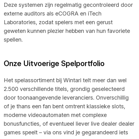
Deze systemen zijn regelmatig gecontroleerd door
externe auditors als eCOGRA en iTech
Laboratories, zodat spelers met een gerust
geweten kunnen plezier hebben van hun favoriete
spellen.
Onze Uitvoerige Spelportfolio
Het spelassortiment bij Wintari telt meer dan wel
2.500 verschillende titels, grondig geselecteerd
door toonaangevende leveranciers. Onverschillig
of je thans een fan bent omtrent klassieke slots,
moderne videoautomaten met complexe
bonusfuncties, of eventueel liever live dealer dealer
games speelt – via ons vind je gegarandeerd iets