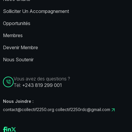
Solliciter Un Accompagnement
Opportunités
Membres
Devenir Membre
Nous Soutenir
Vous avez des questions ?
Tél:
+243 819 299 001
Nous Joindre :
contact@collectif2250.org
collectif2250rdc@gmail.com