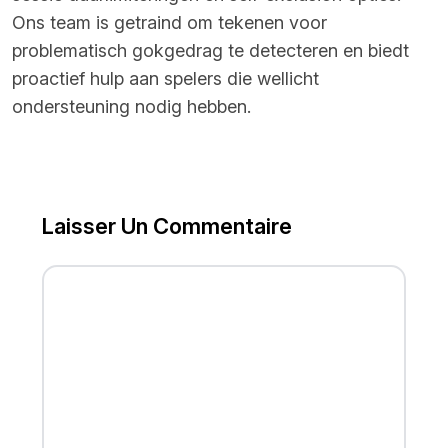
Ons team is getraind om tekenen voor
problematisch gokgedrag te detecteren en biedt
proactief hulp aan spelers die wellicht
ondersteuning nodig hebben.
Laisser Un Commentaire
FULL NAME
EMAIL