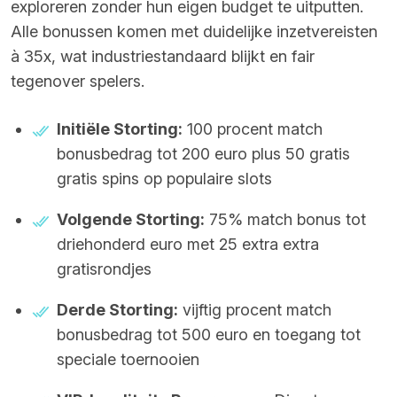
exploreren zonder hun eigen budget te uitputten.
Alle bonussen komen met duidelijke inzetvereisten
à 35x, wat industriestandaard blijkt en fair
tegenover spelers.
Initiële Storting:
100 procent match
bonusbedrag tot 200 euro plus 50 gratis
gratis spins op populaire slots
Volgende Storting:
75% match bonus tot
driehonderd euro met 25 extra extra
gratisrondjes
Derde Storting:
vijftig procent match
bonusbedrag tot 500 euro en toegang tot
speciale toernooien