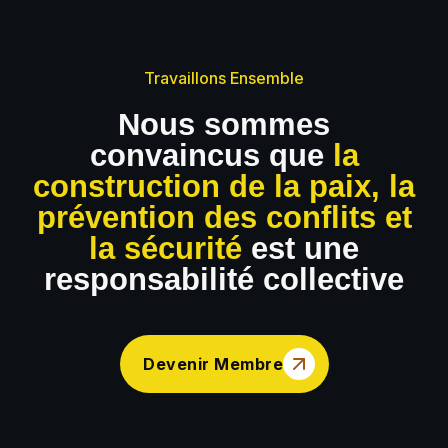
Travaillons Ensemble
Nous sommes
convaincus que
la
construction de la paix, la
prévention des conflits et
la sécurité
est une
responsabilité collective
Devenir Membre