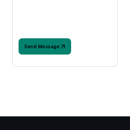
WEBSITE