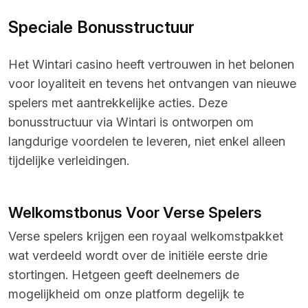
Speciale Bonusstructuur
Het Wintari casino heeft vertrouwen in het belonen
voor loyaliteit en tevens het ontvangen van nieuwe
spelers met aantrekkelijke acties. Deze
bonusstructuur via Wintari is ontworpen om
langdurige voordelen te leveren, niet enkel alleen
tijdelijke verleidingen.
Welkomstbonus Voor Verse Spelers
Verse spelers krijgen een royaal welkomstpakket
wat verdeeld wordt over de initiële eerste drie
stortingen. Hetgeen geeft deelnemers de
mogelijkheid om onze platform degelijk te