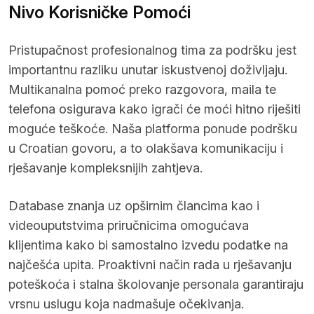
Nivo Korisničke Pomoći
Pristupačnost profesionalnog tima za podršku jest
importantnu razliku unutar iskustvenoj doživljaju.
Multikanalna pomoć preko razgovora, maila te
telefona osigurava kako igrači će moći hitno riješiti
moguće teškoće. Naša platforma ponude podršku
u Croatian govoru, a to olakšava komunikaciju i
rješavanje kompleksnijih zahtjeva.
Database znanja uz opširnim člancima kao i
videouputstvima priručnicima omogućava
klijentima kako bi samostalno izvedu podatke na
najčešća upita. Proaktivni način rada u rješavanju
poteškoća i stalna školovanje personala garantiraju
vrsnu uslugu koja nadmašuje očekivanja.