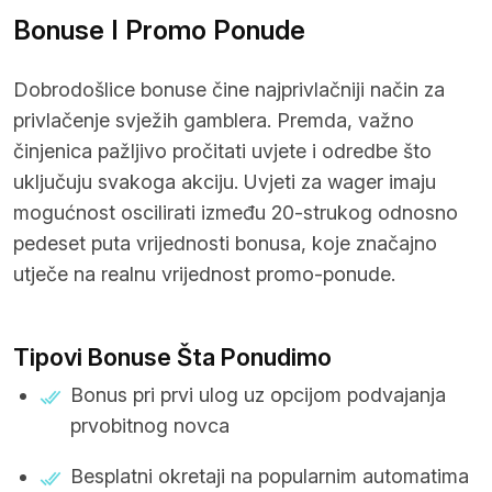
Bonuse I Promo Ponude
Dobrodošlice bonuse čine najprivlačniji način za
privlačenje svježih gamblera. Premda, važno
činjenica pažljivo pročitati uvjete i odredbe što
uključuju svakoga akciju. Uvjeti za wager imaju
mogućnost oscilirati između 20-strukog odnosno
pedeset puta vrijednosti bonusa, koje značajno
utječe na realnu vrijednost promo-ponude.
Tipovi Bonuse Šta Ponudimo
Bonus pri prvi ulog uz opcijom podvajanja
prvobitnog novca
Besplatni okretaji na popularnim automatima