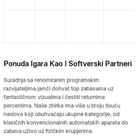
prijenos
dana
dana
provizija
Najdulje 1
10-30
Sićušna fe
Kripto
sata
min
networka
vremena
Ponuda Igara Kao I Softverski Partneri
Suradnja sa renomiranim programskim
razvijateljima jamči dohvat top zabavama uz
fantastičnom vizualima i čestiti returnima
percentima. Naše zbirka ima više u broju tisuću
naslova koji obuhvaćaju ukupne kategorije, od
klasičnih konvencionalnih automatskih aparata do
zabava uživo uz fizičkim krupjerima.