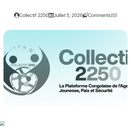
Collectif 2250
Juillet 5, 2026
Comments(0)