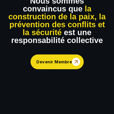
Nous sommes
convaincus que
la
construction de la paix, la
prévention des conflits et
la sécurité
est une
responsabilité collective
Devenir Membre