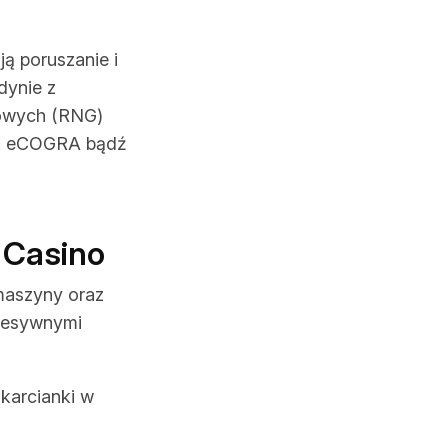
ją poruszanie i
dynie z
kowych (RNG)
jak eCOGRA bądź
 Casino
maszyny oraz
gresywnymi
 karcianki w