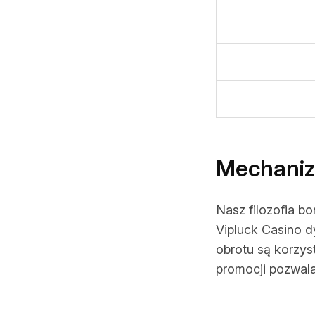
Evolution G
Pragmatic 
Play’n 
Mechaniz
Nasz filozofia b
Vipluck Casino d
obrotu są korzy
promocji pozwala