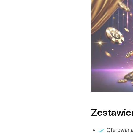
Zestawie
Oferowana 