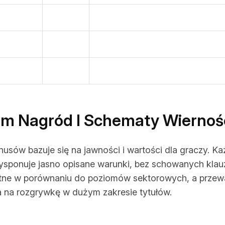
aming
120+
Gry na żywo
Play
340+
Sloty, tytuły stołowe
GO
210+
Mobilne automaty
m Nagród I Schematy Wiernoś
onusów bazuje się na jawności i wartości dla graczy. 
ysponuje jasno opisane warunki, bez schowanych kla
stne w porównaniu do poziomów sektorowych, a przewa
 na rozgrywkę w dużym zakresie tytułów.