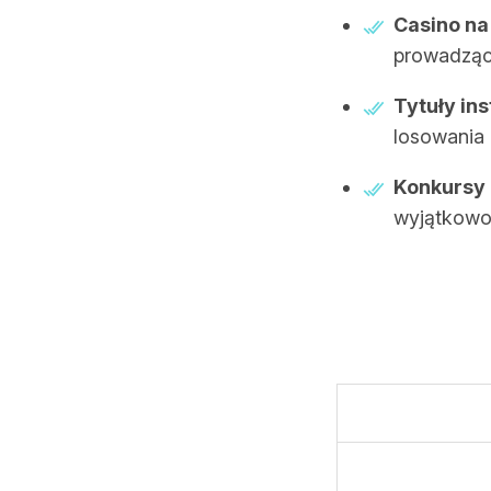
Casino na
prowadząc
Tytuły ins
losowania 
Konkursy 
wyjątkowo
Producent opro
Liczba gier
Specjalność
Kompatybilność 
NetEn
Microgam