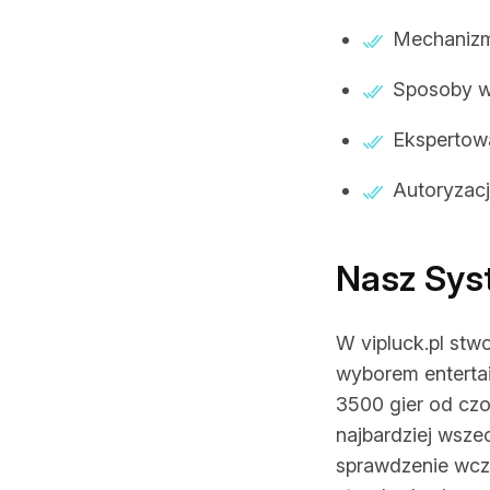
Mechanizm
Sposoby wp
Ekspertow
Autoryzacj
Nasz Sys
W
vipluck.pl
stwo
wyborem entertai
3500 gier od cz
najbardziej wsze
sprawdzenie wcz