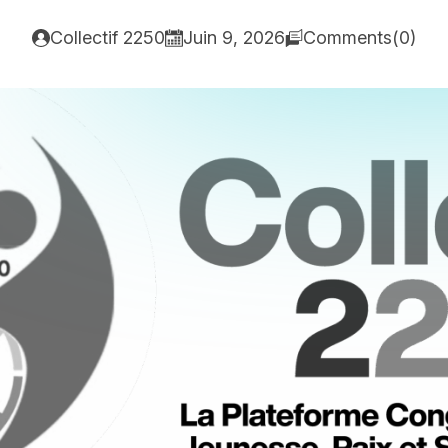
Collectif 2250
Juin 9, 2026
Comments(0)