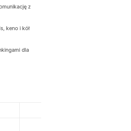
omunikację z
, keno i kół
nkingami dla
wo
Tak
Tak