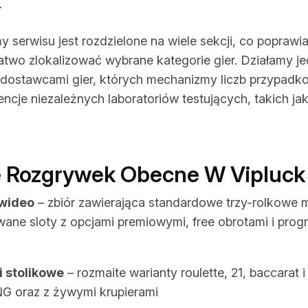
.
my serwisu jest rozdzielone na wiele sekcji, co poprawia
atwo zlokalizować wybrane kategorie gier. Działamy je
dostawcami gier, których mechanizmy liczb przypad
cencje niezależnych laboratoriów testujących, takich 
e Rozgrywek Obecne W Vipluck
wideo
– zbiór zawierająca standardowe trzy-rolkowe 
ne sloty z opcjami premiowymi, free obrotami i pro
i
 stolikowe
– rozmaite warianty roulette, 21, baccarat i
G oraz z żywymi krupierami