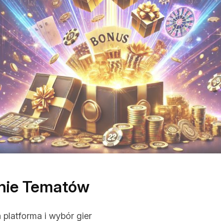
nie Tematów
platforma i wybór gier