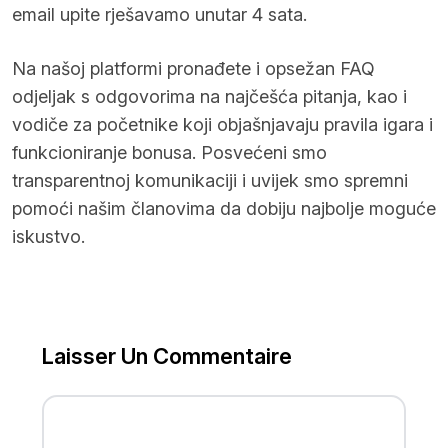
email upite rješavamo unutar 4 sata.
Na našoj platformi pronađete i opsežan FAQ
odjeljak s odgovorima na najčešća pitanja, kao i
vodiče za početnike koji objašnjavaju pravila igara i
funkcioniranje bonusa. Posvećeni smo
transparentnoj komunikaciji i uvijek smo spremni
pomoći našim članovima da dobiju najbolje moguće
iskustvo.
Laisser Un Commentaire
FULL NAME