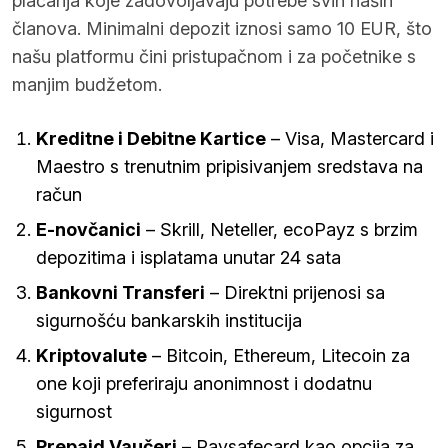
plaćanja koje zadovoljavaju potrebe svih naših
članova. Minimalni depozit iznosi samo 10 EUR, što
našu platformu čini pristupačnom i za početnike s
manjim budžetom.
Kreditne i Debitne Kartice
– Visa, Mastercard i
Maestro s trenutnim pripisivanjem sredstava na
račun
E-novčanici
– Skrill, Neteller, ecoPayz s brzim
depozitima i isplatama unutar 24 sata
Bankovni Transferi
– Direktni prijenosi sa
sigurnošću bankarskih institucija
Kriptovalute
– Bitcoin, Ethereum, Litecoin za
one koji preferiraju anonimnost i dodatnu
sigurnost
Prepaid Vaučeri
– Paysafecard kao opcija za