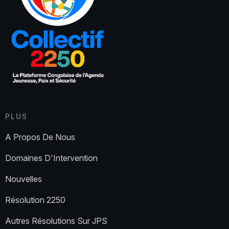
PLUS
A Propos De Nous
Domaines D'Intervention
Nouvelles
Résolution 2250
Autres Résolutions Sur JPS