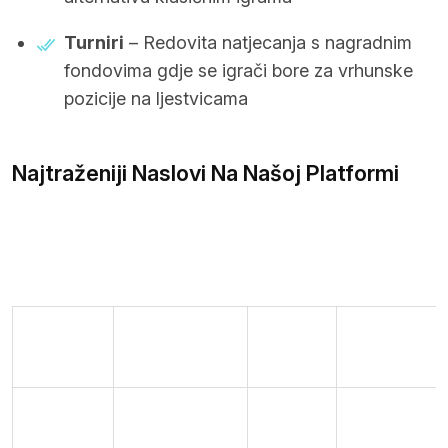
Turniri
– Redovita natjecanja s nagradnim
fondovima gdje se igrači bore za vrhunske
pozicije na ljestvicama
Najtraženiji Naslovi Na Našoj Platformi
Naziv Igre
Provajder
RTP
Tip
Book of
Play’n GO
96.21%
Video Slot
Dead
Gonzo’s
NetEnt
95.97%
Video Slot
Quest