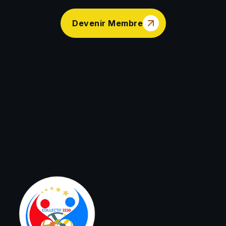
Devenir Membre