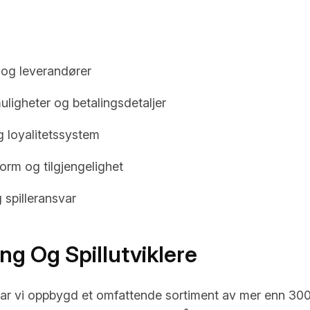
g og leverandører
uligheter og betalingsdetaljer
 loyalitetssystem
orm og tilgjengelighet
 spilleransvar
ing Og Spillutviklere
ar vi oppbygd et omfattende sortiment av mer enn 30