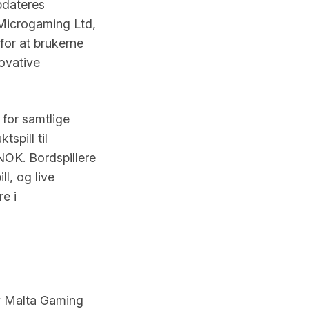
ppdateres
 Microgaming Ltd,
for at brukerne
novative
 for samtlige
tspill til
NOK. Bordspillere
ll, og live
e i
v Malta Gaming