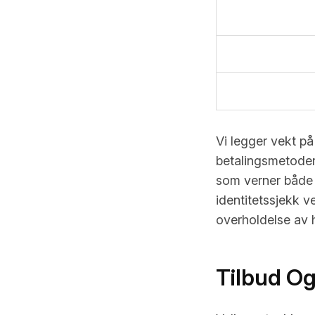
MuchBetter
Skrill
Neteller
Vi legger vekt på
betalingsmetoder.
som verner både 
identitetssjekk v
overholdelse av 
Tilbud Og