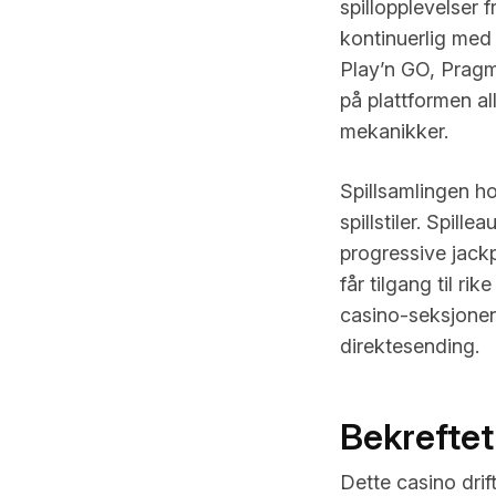
spillopplevelser 
kontinuerlig med
Play’n GO, Pragm
på plattformen all
mekanikker.
Spillsamlingen ho
spillstiler. Spill
progressive jack
får tilgang til ri
casino-seksjonen
direktesending.
Bekreftet 
Dette casino dr