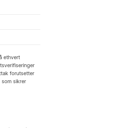
nntil 24 timer
0-24 timer
nntil 24 timer
å ethvert
sverifiseringer
tak forutsetter
s som sikrer