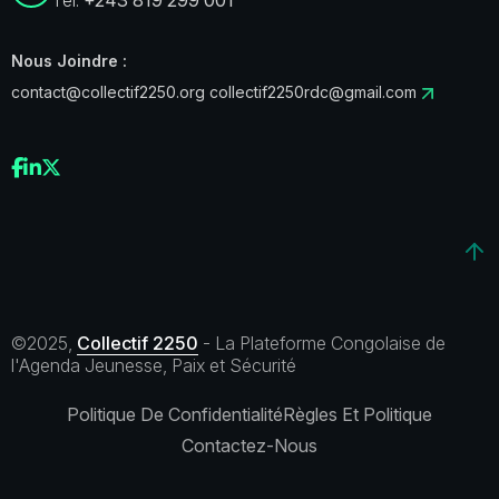
Nous Joindre :
contact@collectif2250.org
collectif2250rdc@gmail.com
©2025,
Collectif 2250
- La Plateforme Congolaise de
l'Agenda Jeunesse, Paix et Sécurité
Politique De Confidentialité
Règles Et Politique
Contactez-Nous