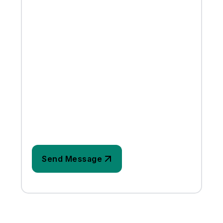
FULL NAME
EMAIL
WEBSITE