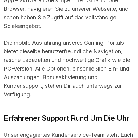
App – aktivieren Sie simpel Ihren Smartphone
Browser, navigieren Sie zu unserer Webseite, und
schon haben Sie Zugriff auf das vollständige
Spieleangebot.
Die mobile Ausführung unseres Gaming-Portals
bietet dieselbe benutzerfreundliche Navigation,
rasche Ladezeiten und hochwertige Grafik wie die
PC-Version. Alle Optionen, einschließlich Ein- und
Auszahlungen, Bonusaktivierung und
Kundensupport, stehen Dir auch unterwegs zur
Verfügung.
Erfahrener Support Rund Um Die Uhr
Unser engagiertes Kundenservice-Team steht Euch