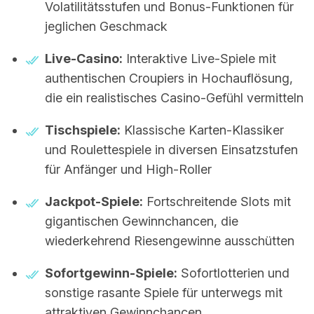
Volatilitätsstufen und Bonus-Funktionen für
jeglichen Geschmack
Live-Casino:
Interaktive Live-Spiele mit
authentischen Croupiers in Hochauflösung,
die ein realistisches Casino-Gefühl vermitteln
Tischspiele:
Klassische Karten-Klassiker
und Roulettespiele in diversen Einsatzstufen
für Anfänger und High-Roller
Jackpot-Spiele:
Fortschreitende Slots mit
gigantischen Gewinnchancen, die
wiederkehrend Riesengewinne ausschütten
Sofortgewinn-Spiele:
Sofortlotterien und
sonstige rasante Spiele für unterwegs mit
attraktiven Gewinnchancen