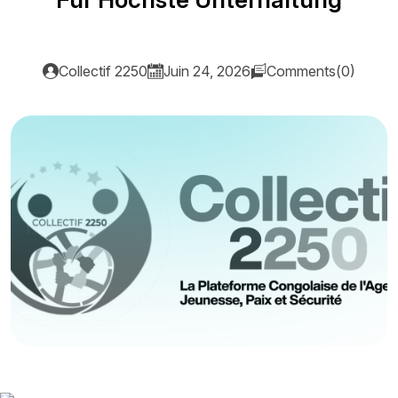
Collectif 2250
Juin 24, 2026
Comments(0)