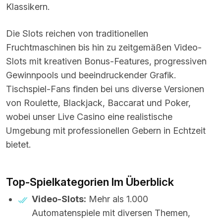
Klassikern.
Die Slots reichen von traditionellen
Fruchtmaschinen bis hin zu zeitgemäßen Video-
Slots mit kreativen Bonus-Features, progressiven
Gewinnpools und beeindruckender Grafik.
Tischspiel-Fans finden bei uns diverse Versionen
von Roulette, Blackjack, Baccarat und Poker,
wobei unser Live Casino eine realistische
Umgebung mit professionellen Gebern in Echtzeit
bietet.
Top-Spielkategorien Im Überblick
Video-Slots:
Mehr als 1.000
Automatenspiele mit diversen Themen,