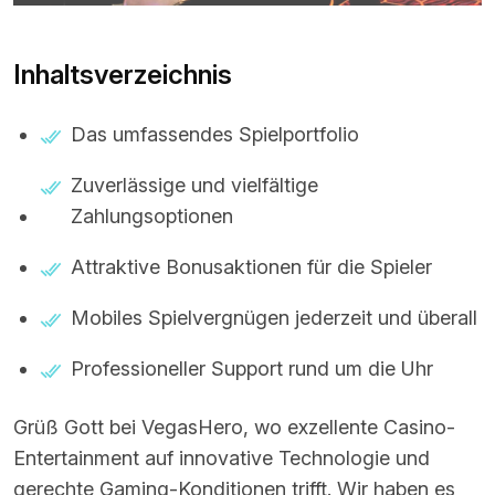
Inhaltsverzeichnis
Das umfassendes Spielportfolio
Zuverlässige und vielfältige
Zahlungsoptionen
Attraktive Bonusaktionen für die Spieler
Mobiles Spielvergnügen jederzeit und überall
Professioneller Support rund um die Uhr
Grüß Gott bei
VegasHero
, wo exzellente Casino-
Entertainment auf innovative Technologie und
gerechte Gaming-Konditionen trifft. Wir haben es