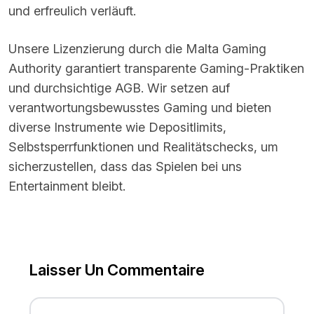
und erfreulich verläuft.
Unsere Lizenzierung durch die Malta Gaming
Authority garantiert transparente Gaming-Praktiken
und durchsichtige AGB. Wir setzen auf
verantwortungsbewusstes Gaming und bieten
diverse Instrumente wie Depositlimits,
Selbstsperrfunktionen und Realitätschecks, um
sicherzustellen, dass das Spielen bei uns
Entertainment bleibt.
Laisser Un Commentaire