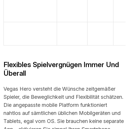
Ab Silber-
Kein
Cashback-Aktion
Status
Umsatz
wöch
Sämtliche
5.
Slot-Turniere
Variabel
Spieler
Priz
Flexibles Spielvergnügen Immer Und
Überall
Vegas Hero versteht die Wünsche zeitgemäßer
Spieler, die Beweglichkeit und Flexibilität schätzen.
Die angepasste mobile Platform funktioniert
nahtlos auf sämtlichen üblichen Mobilgeräten und
Tablets, egal vom OS. Sie brauchen keine separate