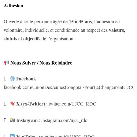
Adhésion
15 à 35 ans
Ouverte à toute personne âgée de
, l’adhésion est
valeurs,
volontaire, individuelle, et conditionnée au respect des
statuts et objectifs
de l’organisation.
Nous Suivre / Nous Rejoindre
Facebook

:
facebook.com/UnionDesJeunesCongolaisPourLeChangementUJCC
X (ex-Twitter)

:
twitter.com/UJCC_RDC
Instagram

:
instagram.com/ujcc_rdc
YouTube

:
youtube.com/@UJCC_RDC