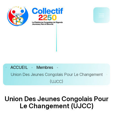
ACCUEIL
Membres
Union Des Jeunes Congolais Pour Le Changement
(UJCC)
U
n
i
o
n
D
e
s
J
e
u
n
e
s
C
o
n
g
o
l
a
i
s
P
o
u
r
L
e
C
h
a
n
g
e
m
e
n
t
(
U
J
C
C
)