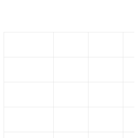
Transaksjonsmetode
Tid for innskudd
Utbetalingstid
Minstebeløp
Med én
inntil 24
100
Vipps
gang
timer
kr
Med én
100
BankID
0-24 timer
gang
kr
Med én
inntil 3
100
Visa/Mastercard
gang
virkedager
kr
Med én
0-24 t
100
Trustly
gang
timer
kr