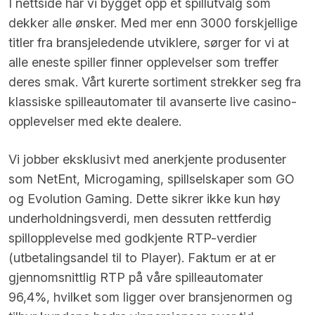
I
nettside
har vi bygget opp et spillutvalg som
dekker alle ønsker. Med mer enn 3000 forskjellige
titler fra bransjeledende utviklere, sørger for vi at
alle eneste spiller finner opplevelser som treffer
deres smak. Vårt kurerte sortiment strekker seg fra
klassiske spilleautomater til avanserte live casino-
opplevelser med ekte dealere.
Vi jobber eksklusivt med anerkjente produsenter
som NetEnt, Microgaming, spillselskaper som GO
og Evolution Gaming. Dette sikrer ikke kun høy
underholdningsverdi, men dessuten rettferdig
spillopplevelse med godkjente RTP-verdier
(utbetalingsandel til to Player). Faktum er at er
gjennomsnittlig RTP på våre spilleautomater
96,4%, hvilket som ligger over bransjenormen og