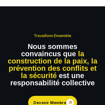
Travaillons Ensemble
Nous sommes
convaincus que
la
construction de la paix, la
prévention des conflits et
la sécurité
est une
responsabilité collective
Devenir Membre