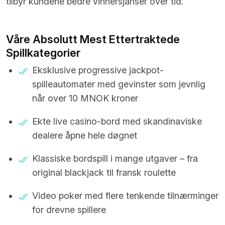
tilbyr kundene bedre vinnersjanser over tid.
Våre Absolutt Mest Ettertraktede
Spillkategorier
Eksklusive progressive jackpot-
spilleautomater med gevinster som jevnlig
når over 10 MNOK kroner
Ekte live casino-bord med skandinaviske
dealere åpne hele døgnet
Klassiske bordspill i mange utgaver – fra
original blackjack til fransk roulette
Video poker med flere tenkende tilnærminger
for drevne spillere