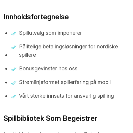
Innholdsfortegnelse
Spillutvalg som imponerer
Pålitelige betalingsløsninger for nordiske
spillere
Bonusgevinster hos oss
Strømlinjeformet spillerfaring på mobil
Vårt sterke innsats for ansvarlig spilling
Spillbibliotek Som Begeistrer