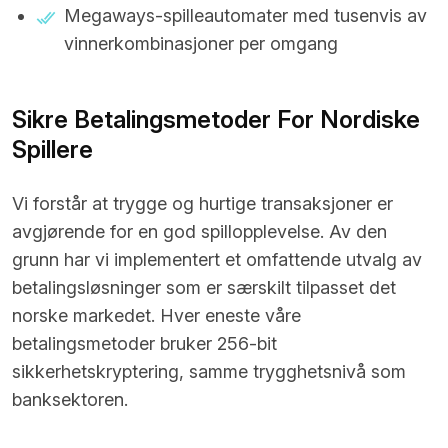
Megaways-spilleautomater med tusenvis av
vinnerkombinasjoner per omgang
Sikre Betalingsmetoder For Nordiske
Spillere
Vi forstår at trygge og hurtige transaksjoner er
avgjørende for en god spillopplevelse. Av den
grunn har vi implementert et omfattende utvalg av
betalingsløsninger som er særskilt tilpasset det
norske markedet. Hver eneste våre
betalingsmetoder bruker 256-bit
sikkerhetskryptering, samme trygghetsnivå som
banksektoren.