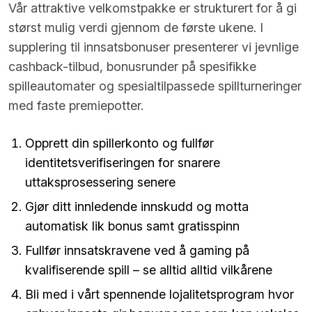
Vår attraktive velkomstpakke er strukturert for å gi
størst mulig verdi gjennom de første ukene. I
supplering til innsatsbonuser presenterer vi jevnlige
cashback-tilbud, bonusrunder på spesifikke
spilleautomater og spesialtilpassede spillturneringer
med faste premiepotter.
Opprett din spillerkonto og fullfør
identitetsverifiseringen for snarere
uttaksprosessering senere
Gjør ditt innledende innskudd og motta
automatisk lik bonus samt gratisspinn
Fullfør innsatskravene ved å gaming på
kvalifiserende spill – se alltid alltid vilkårene
Bli med i vårt spennende lojalitetsprogram hvor