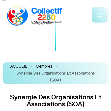
ACCUEIL
Membres
Synergie Des Organisations Et Associations
(SOA)
S
y
n
e
r
g
i
e
D
e
s
O
r
g
a
n
i
s
a
t
i
o
n
s
E
t
A
s
s
o
c
i
a
t
i
o
n
s
(
S
O
A
)