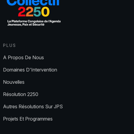
PLUS
A Propos De Nous
Domaines D'Intervention
Nouvelles
Résolution 2250
Autres Résolutions Sur JPS
Projets Et Programmes