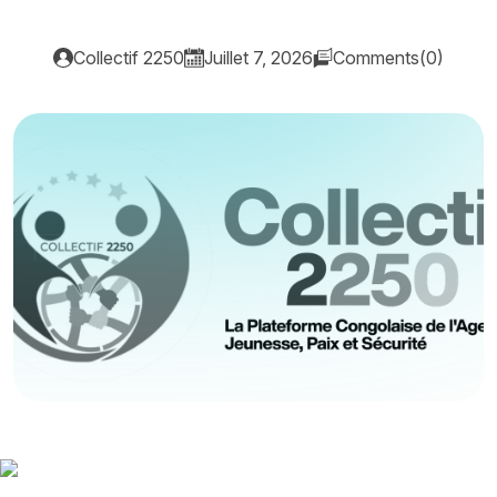
Collectif 2250
Juillet 7, 2026
Comments(0)