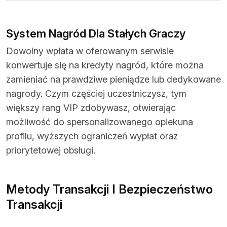
System Nagród Dla Stałych Graczy
Dowolny wpłata w oferowanym serwisie
konwertuje się na kredyty nagród, które można
zamieniać na prawdziwe pieniądze lub dedykowane
nagrody. Czym częściej uczestniczysz, tym
większy rang VIP zdobywasz, otwierając
możliwość do spersonalizowanego opiekuna
profilu, wyższych ograniczeń wypłat oraz
priorytetowej obsługi.
Metody Transakcji I Bezpieczeństwo
Transakcji