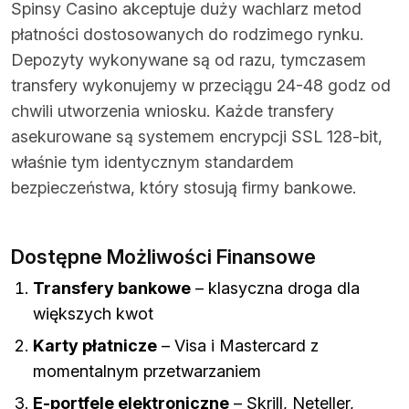
Spinsy Casino akceptuje duży wachlarz metod
płatności dostosowanych do rodzimego rynku.
Depozyty wykonywane są od razu, tymczasem
transfery wykonujemy w przeciągu 24-48 godz od
chwili utworzenia wniosku. Każde transfery
asekurowane są systemem encrypcji SSL 128-bit,
właśnie tym identycznym standardem
bezpieczeństwa, który stosują firmy bankowe.
Dostępne Możliwości Finansowe
Transfery bankowe
– klasyczna droga dla
większych kwot
Karty płatnicze
– Visa i Mastercard z
momentalnym przetwarzaniem
E-portfele elektroniczne
– Skrill, Neteller,