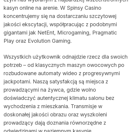
kasyn online na arenie. W
Spinsy Casino
koncentrujemy się na dostarczaniu szczytowej
jakości ekscytacji, współpracując z podobnymi
gigantami jak NetEnt, Microgaming, Pragmatic
Play oraz Evolution Gaming.
Wszystkich użytkownik odnajdzie rzecz dla swoich
potrzeb – od klasycznych maszyn owocowych po
rozbudowane automaty wideo z progresywnymi
jackpotami. Naszą satysfakcją są miejsca z
prowadzącymi na żywca, gdzie wolno
doświadczyć autentycznej klimatu salonu bez
wychodzenia z mieszkania. Transmisje w
doskonałej jakości obrazu oraz wyszkoleni
prowadzący dają doznania równorzędne z
odwiedzinami w naziemnym kasynie.