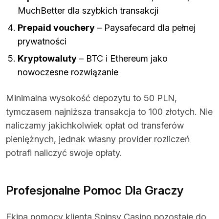
MuchBetter dla szybkich transakcji
Prepaid vouchery
– Paysafecard dla pełnej
prywatności
Kryptowaluty
– BTC i Ethereum jako
nowoczesne rozwiązanie
Minimalna wysokość depozytu to 50 PLN,
tymczasem najniższa transakcja to 100 złotych. Nie
naliczamy jakichkolwiek opłat od transferów
pieniężnych, jednak własny provider rozliczeń
potrafi naliczyć swoje opłaty.
Profesjonalne Pomoc Dla Graczy
Ekipa pomocy klienta Spinsy Casino pozostaje do