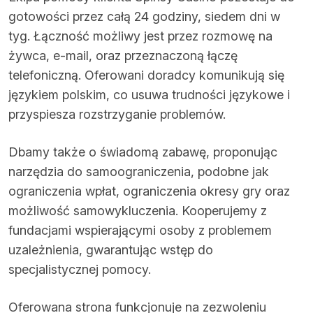
gotowości przez całą 24 godziny, siedem dni w
tyg. Łączność możliwy jest przez rozmowę na
żywca, e-mail, oraz przeznaczoną łączę
telefoniczną. Oferowani doradcy komunikują się
językiem polskim, co usuwa trudności językowe i
przyspiesza rozstrzyganie problemów.
Dbamy także o świadomą zabawę, proponując
narzędzia do samoograniczenia, podobne jak
ograniczenia wpłat, ograniczenia okresy gry oraz
możliwość samowykluczenia. Kooperujemy z
fundacjami wspierającymi osoby z problemem
uzależnienia, gwarantując wstęp do
specjalistycznej pomocy.
Oferowana strona funkcjonuje na zezwoleniu