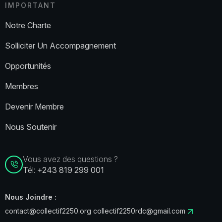
IMPORTANT
Notre Charte
Solliciter Un Accompagnement
Opportunités
Membres
Devenir Membre
Nous Soutenir
Vous avez des questions ?
Tél:
+243 819 299 001
Nous Joindre :
contact@collectif2250.org
collectif2250rdc@gmail.com