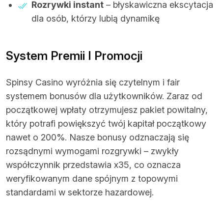
Rozrywki instant
– błyskawiczna ekscytacja
dla osób, którzy lubią dynamikę
System Premii I Promocji
Spinsy Casino wyróżnia się czytelnym i fair
systemem bonusów dla użytkowników. Zaraz od
początkowej wpłaty otrzymujesz pakiet powitalny,
który potrafi powiększyć twój kapitał początkowy
nawet o 200%. Nasze bonusy odznaczają się
rozsądnymi wymogami rozgrywki – zwykły
współczynnik przedstawia x35, co oznacza
weryfikowanym dane spójnym z topowymi
standardami w sektorze hazardowej.
Kategoria bonusu