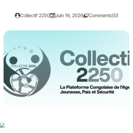
Collectif 2250
Juin 16, 2026
Comments(0)