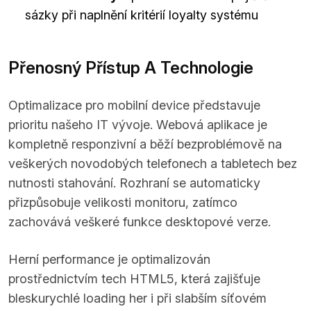
sázky při naplnění kritérií loyalty systému
Přenosný Přístup A Technologie
Optimalizace pro mobilní device představuje
prioritu našeho IT vývoje. Webová aplikace je
kompletně responzivní a běží bezproblémově na
veškerých novodobých telefonech a tabletech bez
nutnosti stahování. Rozhraní se automaticky
přizpůsobuje velikosti monitoru, zatímco
zachovává veškeré funkce desktopové verze.
Herní performance je optimalizován
prostřednictvím tech HTML5, která zajišťuje
bleskurychlé loading her i při slabším síťovém