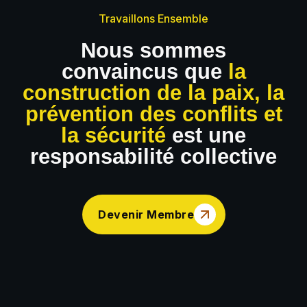
Travaillons Ensemble
Nous sommes
convaincus que
la
construction de la paix, la
prévention des conflits et
la sécurité
est une
responsabilité collective
Devenir Membre