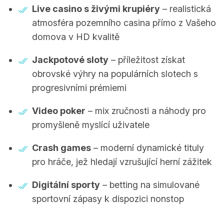
Live casino s živými krupiéry
– realistická
atmosféra pozemního casina přímo z Vašeho
domova v HD kvalitě
Jackpotové sloty
– příležitost získat
obrovské výhry na populárních slotech s
progresivními prémiemi
Video poker
– mix zručnosti a náhody pro
promyšleně myslící uživatele
Crash games
– moderní dynamické tituly
pro hráče, jež hledají vzrušující herní zážitek
Digitální sporty
– betting na simulované
sportovní zápasy k dispozici nonstop