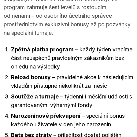
program zahrnuje šest levelů s rostoucími
odměnami – od osobního účetního správce
prostřednictvím exkluzivní bonusy až po pozvánky
na speciální turnaje.
Zpětná platba program
– každý týden vracíme
část neúspěchů pravidelným zákazníkům bez
ohledu na výsledky
Reload bonusy
– pravidelné akce k následujícím
vkladům přístupné několikrát za měsíc
Soutěže a turnaje
– týdenní i měsíční události s
garantovanými výhernými fondy
Narozeninové překvapení
– speciální bonus
každého uživatele v den jeho narozenin
Bets bez ztráty
– příležitost dostat pojištění