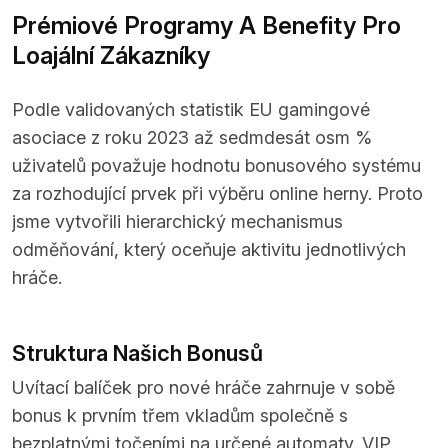
Prémiové Programy A Benefity Pro
Loajální Zákazníky
Podle validovaných statistik EU gamingové
asociace z roku 2023 až sedmdesát osm %
uživatelů považuje hodnotu bonusového systému
za rozhodující prvek při výběru online herny. Proto
jsme vytvořili hierarchický mechanismus
odměňování, který oceňuje aktivitu jednotlivých
hráče.
Struktura Našich Bonusů
Uvítací balíček pro nové hráče zahrnuje v sobě
bonus k prvním třem vkladům společně s
bezplatnými točeními na určené automaty. VIP