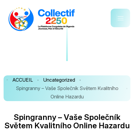
ACCUEIL
Uncategorized
Spingranny – Vaše Společník Světem Kvalitního
Online Hazardu
S
p
i
n
g
r
a
n
n
y
–
V
a
š
e
S
p
o
l
e
č
n
í
k
S
v
ě
t
e
m
K
v
a
l
i
t
n
í
h
o
O
n
l
i
n
e
H
a
z
a
r
d
u