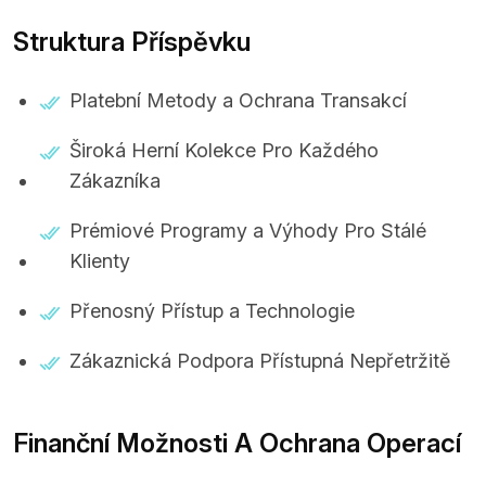
Struktura Příspěvku
Platební Metody a Ochrana Transakcí
Široká Herní Kolekce Pro Každého
Zákazníka
Prémiové Programy a Výhody Pro Stálé
Klienty
Přenosný Přístup a Technologie
Zákaznická Podpora Přístupná Nepřetržitě
Finanční Možnosti A Ochrana Operací