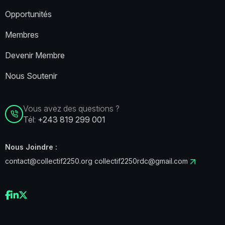
Opportunités
Membres
Devenir Membre
Nous Soutenir
Vous avez des questions ?
Tél:
+243 819 299 001
Nous Joindre :
contact@collectif2250.org
collectif2250rdc@gmail.com