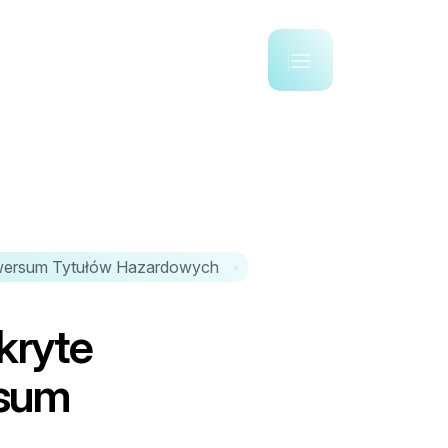
iwersum Tytułów Hazardowych
k
r
y
t
e
s
u
m