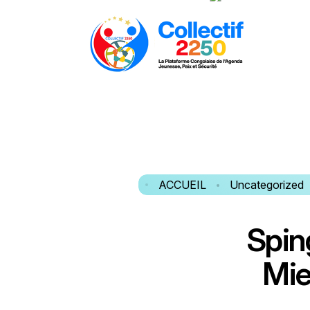
ACCUEIL
Uncategorized
S
p
i
n
M
i