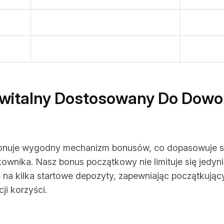
ności
Ilość dostępnych opcji
Więcej
iczy
Akceptowane waluty
PLN, E
witalny Dostosowany Do Dowo
ponuje wygodny mechanizm bonusów, co dopasowuje 
wnika. Nasz bonus początkowy nie limituje się jedyni
ę na kilka startowe depozyty, zapewniając początkuj
ji korzyści.