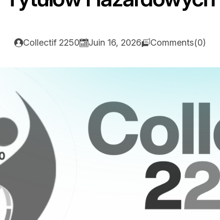
Collectif 2250
Juin 16, 2026
Comments(0)