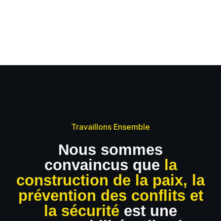
Travaillons Ensemble
Nous sommes
convaincus que
la
construction de la paix, la
prévention des conflits et
la sécurité
est une