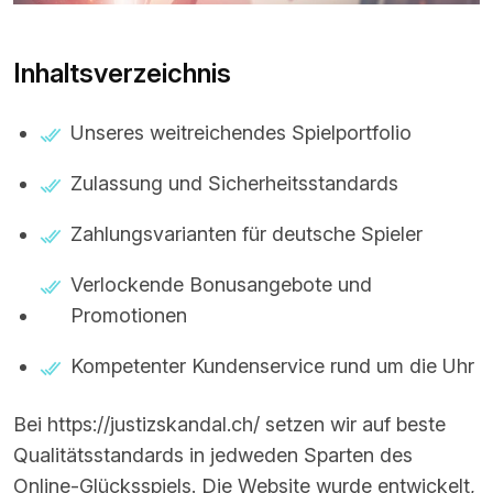
Inhaltsverzeichnis
Unseres weitreichendes Spielportfolio
Zulassung und Sicherheitsstandards
Zahlungsvarianten für deutsche Spieler
Verlockende Bonusangebote und
Promotionen
Kompetenter Kundenservice rund um die Uhr
Bei
https://justizskandal.ch/
setzen wir auf beste
Qualitätsstandards in jedweden Sparten des
Online-Glücksspiels. Die Website wurde entwickelt,