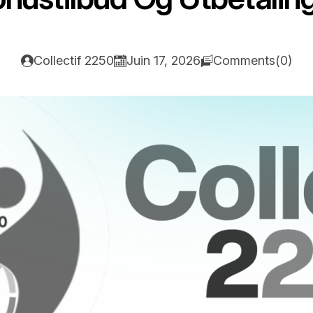
Collectif 2250
Juin 17, 2026
Comments(0)