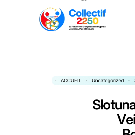
ACCUEIL
Uncategorized
S
l
o
t
u
n
V
e
B