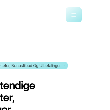
viteter, Bonustilbud Og Utbetalinger
t
e
n
d
i
g
e
t
e
r
,
g
e
r