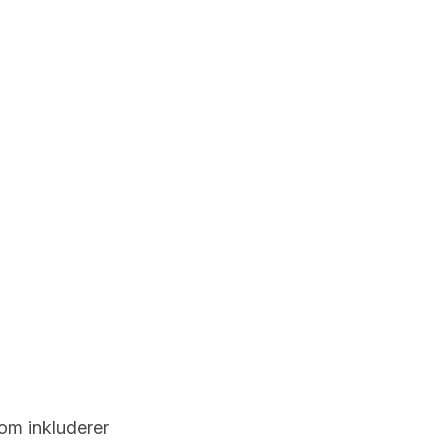
som inkluderer