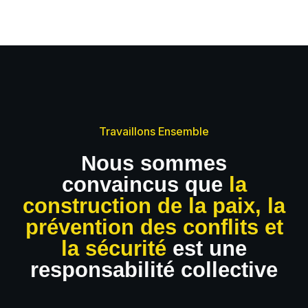
Travaillons Ensemble
Nous sommes
convaincus que
la
construction de la paix, la
prévention des conflits et
la sécurité
est une
responsabilité collective