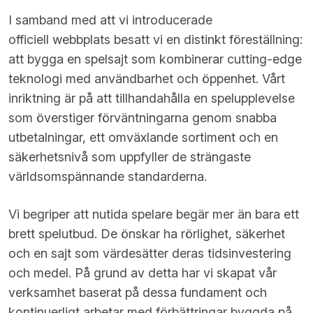
I samband med att vi introducerade
officiell webbplats
besatt vi en distinkt föreställning:
att bygga en spelsajt som kombinerar cutting-edge
teknologi med användbarhet och öppenhet. Vårt
inriktning är på att tillhandahålla en spelupplevelse
som överstiger förväntningarna genom snabba
utbetalningar, ett omväxlande sortiment och en
säkerhetsnivå som uppfyller de strängaste
världsomspännande standarderna.
Vi begriper att nutida spelare begär mer än bara ett
brett spelutbud. De önskar ha rörlighet, säkerhet
och en sajt som värdesätter deras tidsinvestering
och medel. På grund av detta har vi skapat vår
verksamhet baserat på dessa fundament och
kontinuerligt arbetar med förbättringar byggda på