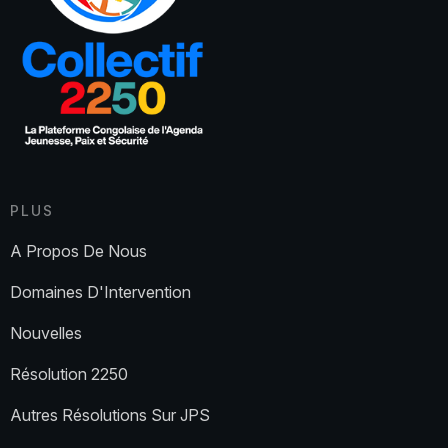
PLUS
A Propos De Nous
Domaines D'Intervention
Nouvelles
Résolution 2250
Autres Résolutions Sur JPS