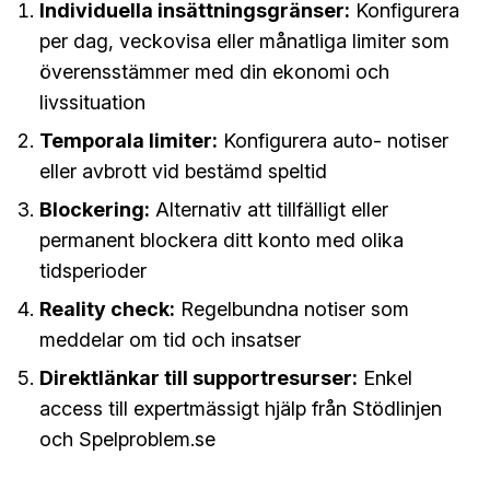
Individuella insättningsgränser:
Konfigurera
per dag, veckovisa eller månatliga limiter som
överensstämmer med din ekonomi och
livssituation
Temporala limiter:
Konfigurera auto- notiser
eller avbrott vid bestämd speltid
Blockering:
Alternativ att tillfälligt eller
permanent blockera ditt konto med olika
tidsperioder
Reality check:
Regelbundna notiser som
meddelar om tid och insatser
Direktlänkar till supportresurser:
Enkel
access till expertmässigt hjälp från Stödlinjen
och Spelproblem.se