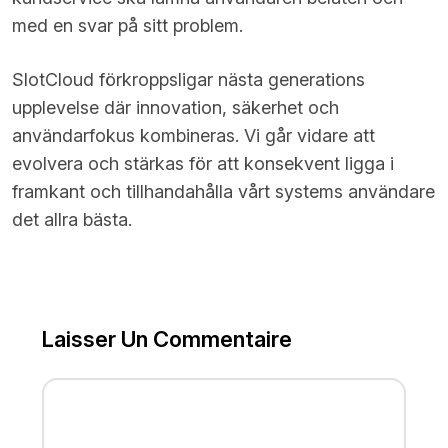
med en svar på sitt problem.
SlotCloud förkroppsligar nästa generations
upplevelse där innovation, säkerhet och
användarfokus kombineras. Vi går vidare att
evolvera och stärkas för att konsekvent ligga i
framkant och tillhandahålla vårt systems användare
det allra bästa.
Laisser Un Commentaire
FULL NAME