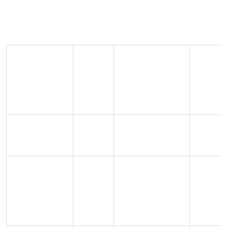
Antal spel
Populära leverantörer
RTP-intervall
NetEnt,
Pragmatic
94-
Slots
2800+
Play, Play’n
98%
GO
Evolution
97-
Bordsspel
150+
Gaming, Ezugi
99%
Evolution
Gaming,
96-
Live Casino
200+
Authentic
99%
Gaming