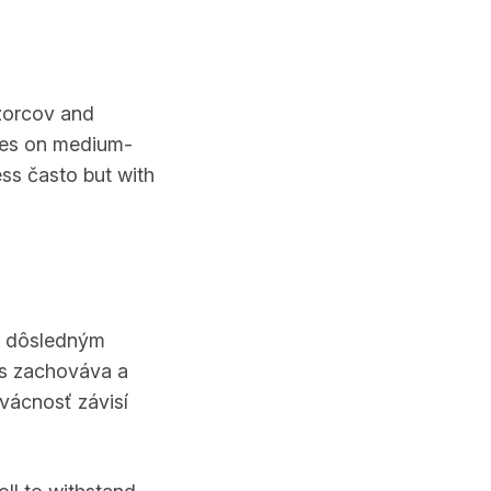
vzorcov and
tes on medium-
ss často but with
o dôsledným
us zachováva a
rvácnosť závisí