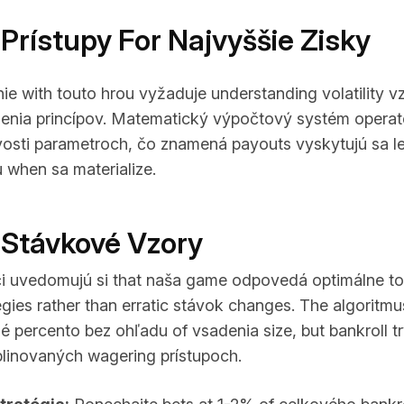
 Prístupy For Najvyššie Zisky
nie with touto hrou vyžaduje understanding volatility 
denia princípov. Matematický výpočtový systém opera
vosti parametroch, čo znamená payouts vyskytujú sa le
when sa materialize.
 Stávkové Vzory
či uvedomujú si that naša game odpovedá optimálne t
gies rather than erratic stávok changes. The algoritm
é percento bez ohľadu of vsadenia size, but bankroll t
plinovaných wagering prístupoch.