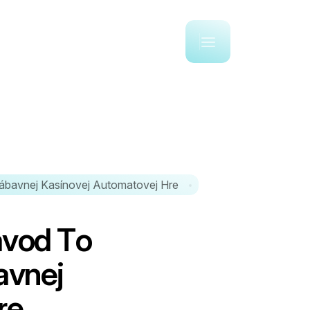
Zábavnej Kasínovej Automatovej Hre
á
v
o
d
T
o
a
v
n
e
j
r
e