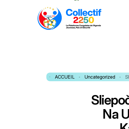
ACCUEIL
Uncategorized
S
S
l
i
e
p
o
N
a
K