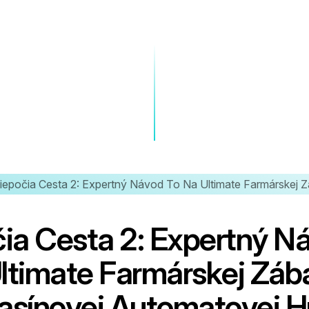
liepočia Cesta 2: Expertný Návod To Na Ultimate Farmárskej 
č
i
a
C
e
s
t
a
2
:
E
x
p
e
r
t
n
ý
N
U
l
t
i
m
a
t
e
F
a
r
m
á
r
s
k
e
j
Z
á
b
a
s
í
n
o
v
e
j
A
u
t
o
m
a
t
o
v
e
j
H