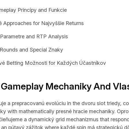
meplay Princípy and Funkcie
é Approaches for Najvyššie Returns
 Parametre and RTP Analysis
Rounds and Special Znaky
vé Betting Možnosti for Každých Účastníkov
 Gameplay Mechaniky And Vlas
je a prepracovanú evolúciu in the dvoru slot triedy, c
zky with mathematically presné hracie mechaniky. Oprot
čleňujeme a dynamický grid mechanizmus that respond
c an pútavý zážitok where každé spin má strategickú dô