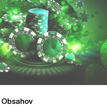
 Obsahov