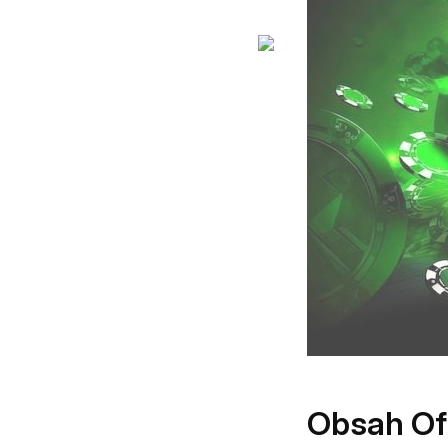
Obsah Of