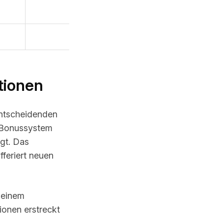
98.2%
95.1%
tionen
entscheidenden
s Bonussystem
rgt. Das
feriert neuen
 einem
ionen erstreckt