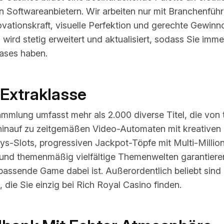
 Softwareanbietern. Wir arbeiten nur mit Branchenfü
novationskraft, visuelle Perfektion und gerechte Gewin
 wird stetig erweitert und aktualisiert, sodass Sie immer
ases haben.
 Extraklasse
mlung umfasst mehr als 2.000 diverse Titel, die von t
 hinauf zu zeitgemäßen Video-Automaten mit kreativen
s-Slots, progressiven Jackpot-Töpfe mit Multi-Millio
nd themenmäßig vielfältige Themenwelten garantieren
ssende Game dabei ist. Außerordentlich beliebt sind
, die Sie einzig bei Rich Royal Casino finden.