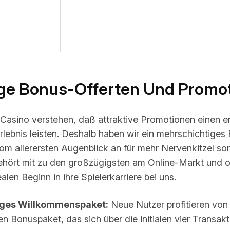
120+
Evolution Gaming, Ezugi
e
45+
NetEnt, Microgaming
ge Bonus-Offerten Und Promo
Casino verstehen, daß attraktive Promotionen einen 
erlebnis leisten. Deshalb haben wir ein mehrschichtige
vom allerersten Augenblick an für mehr Nervenkitzel so
ehört mit zu den großzügigsten am Online-Markt und of
alen Beginn in ihre Spielerkarriere bei uns.
iges Willkommenspaket:
Neue Nutzer profitieren von
n Bonuspaket, das sich über die initialen vier Transakt