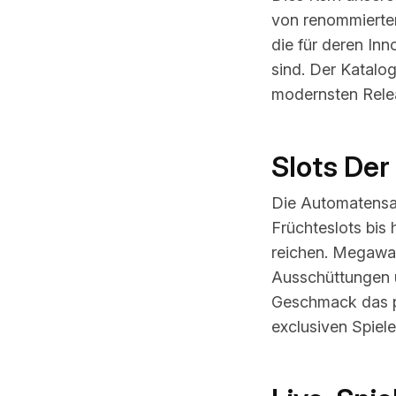
von renommierten
die für deren In
sind. Der Katalog
modernsten Rele
Slots Der
Die Automatensam
Früchteslots bis
reichen. Megaway
Ausschüttungen u
Geschmack das pa
exclusiven Spiele