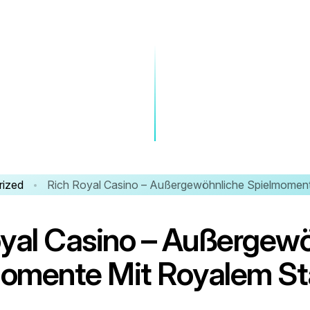
rized
Rich Royal Casino – Außergewöhnliche Spielmomen
y
a
l
C
a
s
i
n
o
–
A
u
ß
e
r
g
e
w
m
o
m
e
n
t
e
M
i
t
R
o
y
a
l
e
m
S
t