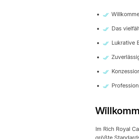
Willkommen
Das vielfäl
Lukrative 
Zuverlässi
Konzession
Profession
Willkomme
Im
Rich Royal C
größte Standards 