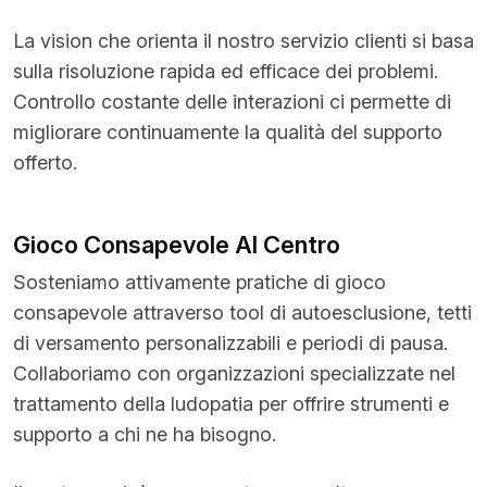
La vision che orienta il nostro servizio clienti si basa
sulla risoluzione rapida ed efficace dei problemi.
Controllo costante delle interazioni ci permette di
migliorare continuamente la qualità del supporto
offerto.
Gioco Consapevole Al Centro
Sosteniamo attivamente pratiche di gioco
consapevole attraverso tool di autoesclusione, tetti
di versamento personalizzabili e periodi di pausa.
Collaboriamo con organizzazioni specializzate nel
trattamento della ludopatia per offrire strumenti e
supporto a chi ne ha bisogno.