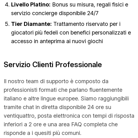
Livello Platino:
Bonus su misura, regali fisici e
servizio concierge disponibile 24/7
Tier Diamante:
Trattamento riservato per i
giocatori più fedeli con benefici personalizzati e
accesso in anteprima ai nuovi giochi
Servizio Clienti Professionale
Il nostro team di supporto è composto da
professionisti formati che parlano fluentemente
italiano e altre lingue europee. Siamo raggiungibili
tramite chat in diretta disponibile 24 ore su
ventiquattro, posta elettronica con tempi di risposta
inferiori a 2 ore e una area FAQ completa che
risponde a i quesiti più comuni.