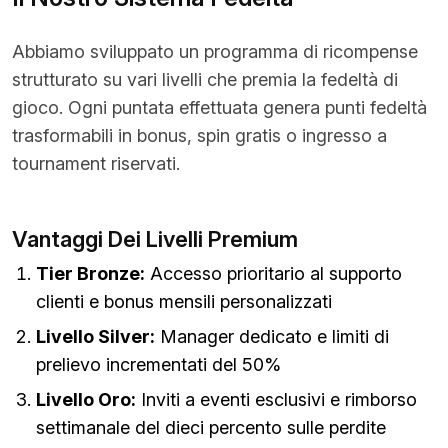
Abbiamo sviluppato un programma di ricompense
strutturato su vari livelli che premia la fedeltà di
gioco. Ogni puntata effettuata genera punti fedeltà
trasformabili in bonus, spin gratis o ingresso a
tournament riservati.
Vantaggi Dei Livelli Premium
Tier Bronze:
Accesso prioritario al supporto
clienti e bonus mensili personalizzati
Livello Silver:
Manager dedicato e limiti di
prelievo incrementati del 50%
Livello Oro:
Inviti a eventi esclusivi e rimborso
settimanale del dieci percento sulle perdite