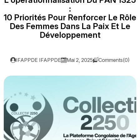
:
1
0
P
r
i
o
r
i
t
é
s
P
o
u
r
R
e
n
f
o
r
c
e
r
L
e
R
ô
l
e
D
e
s
F
e
m
m
e
s
D
a
n
s
L
a
P
a
i
x
E
t
L
e
D
é
v
e
l
o
p
p
e
m
e
n
t
IFAPPDE IFAPPDE
Mai 2, 2025
Comments(0)