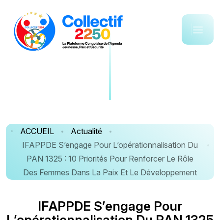
ACCUEIL
Actualité
IFAPPDE S’engage Pour L’opérationnalisation Du
PAN 1325 : 10 Priorités Pour Renforcer Le Rôle
Des Femmes Dans La Paix Et Le Développement
I
F
A
P
P
D
E
S
’
e
n
g
a
g
e
P
o
u
r
L
’
o
p
é
r
a
t
i
o
n
n
a
l
i
s
a
t
i
o
n
D
u
P
A
N
1
3
2
5