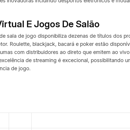
s inovadoras incluindo desportos eletrónicos e modal
irtual E Jogos De Salão
 de sala de jogo disponibiliza dezenas de títulos dos 
or. Roulette, blackjack, bacará e poker estão disponív
umas com distribuidores ao direto que emitem ao vivo
excelência de streaming é excecional, possibilitando 
ncia de jogo.
Opções
s Destacados
350+
NetEnt, Pragmatic Play Play, Play’n