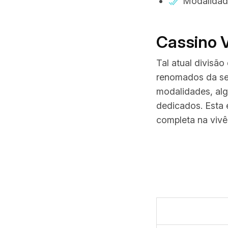
Modalidade
Cassino V
Tal atual divisão
renomados da set
modalidades, alg
dedicados. Esta 
completa na vivê
Categoria
Quantidade de 
Desenvolvedore
RTP Médio
Máquinas