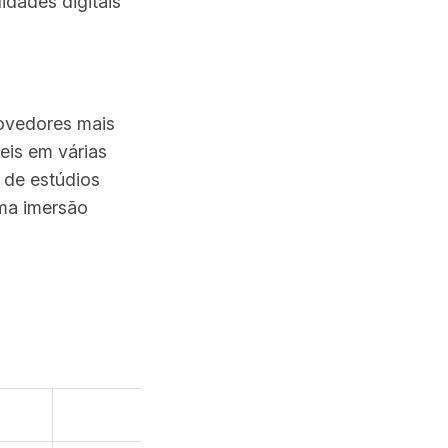
idades digitais
provedores mais
eis em várias
 de estúdios
uma imersão
 GO
96.2%