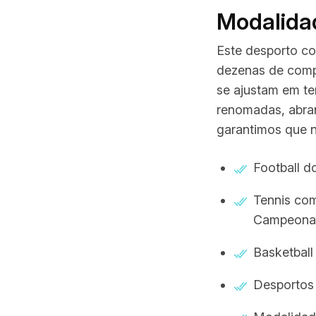
Modalida
Este desporto co
dezenas de compe
se ajustam em tem
renomadas, abran
garantimos que 
Football d
Tennis co
Campeona
Basketbal
Desportos