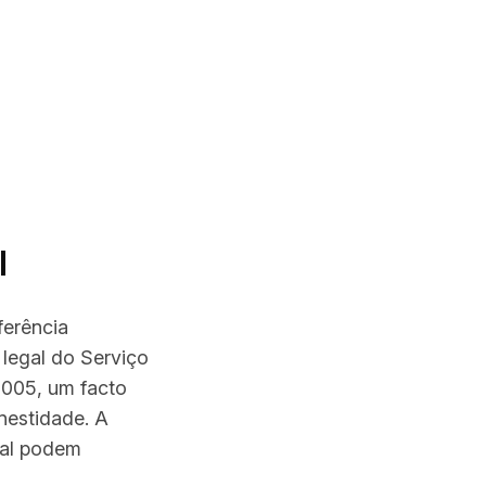
l
ferência
 legal do Serviço
 005, um facto
nestidade. A
onal podem