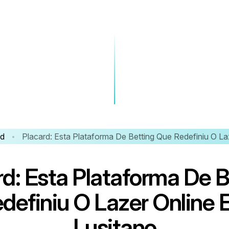
ed
Placard: Esta Plataforma De Betting Que Redefiniu O La
r
d
:
E
s
t
a
P
l
a
t
a
f
o
r
m
a
D
e
e
d
e
f
i
n
i
u
O
L
a
z
e
r
O
n
l
i
n
e
L
u
s
i
t
a
n
o