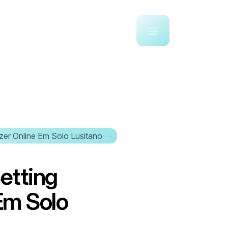
zer Online Em Solo Lusitano
B
e
t
t
i
n
g
E
m
S
o
l
o