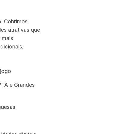
o. Cobrimos
es atrativas que
s mais
dicionais,
 jogo
WTA e Grandes
guesas