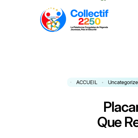
ACCUEIL
Uncategoriz
P
l
a
c
a
Q
u
e
R