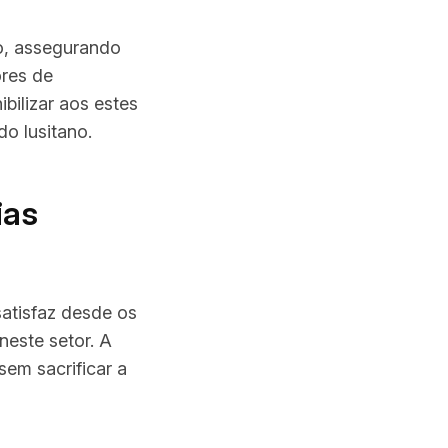
ão, assegurando
res de
bilizar aos estes
do lusitano.
ias
atisfaz desde os
neste setor. A
sem sacrificar a