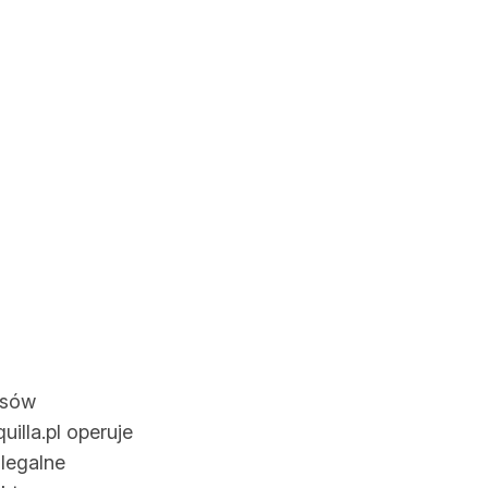
isów
illa.pl
operuje
legalne