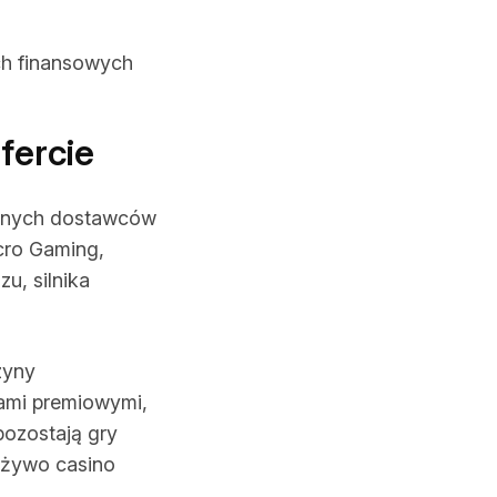
ch finansowych
fercie
wanych dostawców
cro Gaming,
u, silnika
zyny
ami premiowymi,
pozostają gry
a żywo casino
.