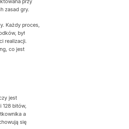
jektowana przy
h zasad gry.
y. Każdy proces,
rodków, był
realizacji.
g, co jest
zy jest
 128 bitów,
tkownika a
chowują się