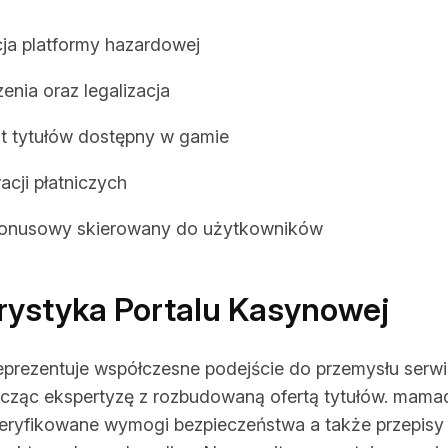
ja platformy hazardowej
enia oraz legalizacja
t tytułów dostępny w gamie
acji płatniczych
onusowy skierowany do użytkowników
rystyka Portalu Kasynowej
eprezentuje współczesne podejście do przemysłu serw
ącząc ekspertyzę z rozbudowaną ofertą tytułów.
mamaqu
eryfikowane wymogi bezpieczeństwa a także przepisy 