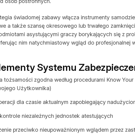
ed osób postronnych.
egia świadomej zabawy włącza instrumenty samodzieln
we a także szansę okresowego lub trwałego zamknięci
odmiotami asystującymi graczy borykających się z pr
ferując nim natychmiastowy wgląd do profesjonalnej w
lementy Systemu Zabezpiecze
ja tożsamości zgodna według procedurami Know Your
wojego Użytkownika)
peracji dla czasie aktualnym zapobiegający nadużyci
kontrole niezależnych jednostek atestujących
zenie przeciwko nieupoważnionym wglądem przez zas