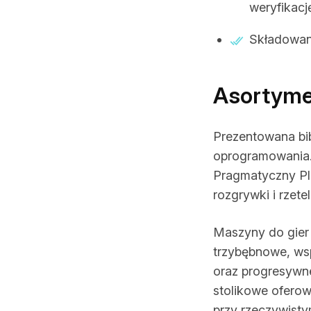
weryfikac
Składowan
Asortyme
Prezentowana bi
oprogramowania. 
Pragmatyczny Pla
rozgrywki i rzete
Maszyny do gier
trzybębnowe, ws
oraz progresywne
stolikowe oferow
przy rzeczywisty