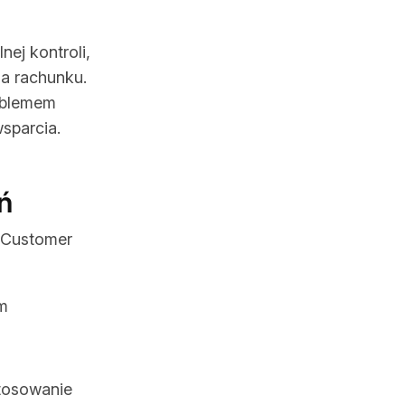
ej kontroli,
a rachunku.
oblemem
sparcia.
ń
 Customer
om
tosowanie