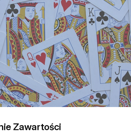
nie Zawartości