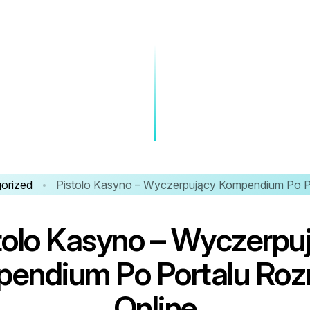
orized
Pistolo Kasyno – Wyczerpujący Kompendium Po Po
t
o
l
o
K
a
s
y
n
o
–
W
y
c
z
e
r
p
u
p
e
n
d
i
u
m
P
o
P
o
r
t
a
l
u
R
o
z
O
n
l
i
n
e