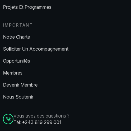
Projets Et Programmes
IMPORTANT
Notre Charte
Solliciter Un Accompagnement
Opportunités
Membres
Devenir Membre
Nous Soutenir
Vous avez des questions ?
Tél:
+243 819 299 001