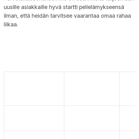
uusille asiakkaille hyvä startti pelielämykseensä
ilman, että heidän tarvitsee vaarantaa omaa rahaa
liikaa.
Bonustyyppi
Tarjous
Kierrätysvaatimus
Voimassaoloaika
100% ensitalletus
Tervetuliaisbonukset
+
35
ilmaispyöräytykset
Reload-bonukset
50% viikoittain
30
10% viikoittainen
Ilm