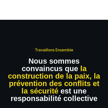
Travaillons Ensemble
Nous sommes
convaincus que
la
construction de la paix, la
prévention des conflits et
la sécurité
est une
responsabilité collective