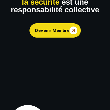
la sécurité
est une
responsabilité collective
Devenir Membre