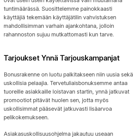
ovat usein usein käytettävissä vain muutamana
tuntimäärässä. Suosittelemme painokkaasti
käyttäjiä tekemään käyttäjätilin vahvistuksen
mahdollisimman varhain ajankohtana, jolloin
rahannoston sujuu mutkattomasti kun tarve.
Tarjoukset Ynnä Tarjouskampanjat
Bonusrakenne on luotu palkitakseen niin uusia sekä
uskollisia pelaajia. Tervetuliaisbonuksemme antaa
tuoreille asiakkaille loistavan startin, ynnä jatkuvat
promootiot pitävät huolen sen, jotta myös
uskollisimmat pääsevät jatkuvasti lisäarvoa
pelikokemukseen.
Asiakasuskollisuusohjelma jakautuu useaan