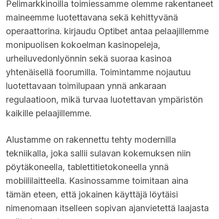
Pelimarkkinoilla toimiessamme olemme rakentaneet
maineemme luotettavana sekä kehittyvänä
operaattorina.
kirjaudu Optibet
antaa pelaajillemme
monipuolisen kokoelman kasinopeleja,
urheiluvedonlyönnin sekä suoraa kasinoa
yhtenäisellä foorumilla. Toimintamme nojautuu
luotettavaan toimilupaan ynnä ankaraan
regulaatioon, mikä turvaa luotettavan ympäristön
kaikille pelaajillemme.
Alustamme on rakennettu tehty modernilla
tekniikalla, joka sallii sulavan kokemuksen niin
pöytäkoneella, tablettitietokoneella ynnä
mobiililaitteella. Kasinossamme toimitaan aina
tämän eteen, että jokainen käyttäjä löytäisi
nimenomaan itselleen sopivan ajanvietettä laajasta