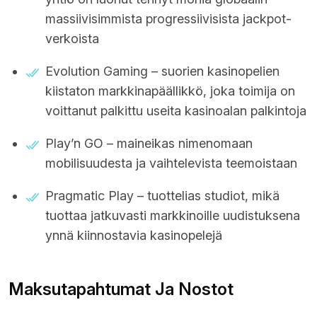
massiivisimmista progressiivisista jackpot-
verkoista
Evolution Gaming – suorien kasinopelien
kiistaton markkinapäällikkö, joka toimija on
voittanut palkittu useita kasinoalan palkintoja
Play’n GO – maineikas nimenomaan
mobilisuudesta ja vaihtelevista teemoistaan
Pragmatic Play – tuottelias studiot, mikä
tuottaa jatkuvasti markkinoille uudistuksena
ynnä kiinnostavia kasinopelejä
Maksutapahtumat Ja Nostot