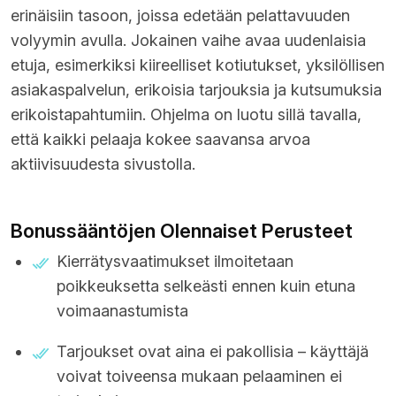
erinäisiin tasoon, joissa edetään pelattavuuden
volyymin avulla. Jokainen vaihe avaa uudenlaisia
etuja, esimerkiksi kiireelliset kotiutukset, yksilöllisen
asiakaspalvelun, erikoisia tarjouksia ja kutsumuksia
erikoistapahtumiin. Ohjelma on luotu sillä tavalla,
että kaikki pelaaja kokee saavansa arvoa
aktiivisuudesta sivustolla.
Bonussääntöjen Olennaiset Perusteet
Kierrätysvaatimukset ilmoitetaan
poikkeuksetta selkeästi ennen kuin etuna
voimaanastumista
Tarjoukset ovat aina ei pakollisia – käyttäjä
voivat toiveensa mukaan pelaaminen ei