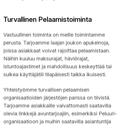
Turvallinen Pelaamistoiminta
Vastuullinen toiminta on meille toimintamme
perusta. Tarjoamme laajan joukon apukeinoja,
joissa asiakkaat voivat rajoittaa pelaamistaan.
Näihin kuuluu maksurajat, häviörajat,
istuntoajastimet ja mahdollisuus keskeyttää tai
sulkea käyttäjätili tilapäisesti taikka ikuisesti.
Yhteistyömme turvallisen pelaamisen
organisaatioiden järjestöjen parissa on tiivistä.
Tarjoamme asiakkaille vaivattomasti saatavilla
olevia linkkejä avuntarjoajiin, esimerkiksi Peluuri-
organisaatioon ja muihin saatavilla asiantuntija