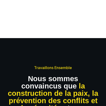
Travaillons Ensemble
Nous sommes
convaincus que
la
construction de la paix, la
prévention des conflits et