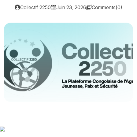
Collectif 2250
Juin 23, 2026
Comments(0)