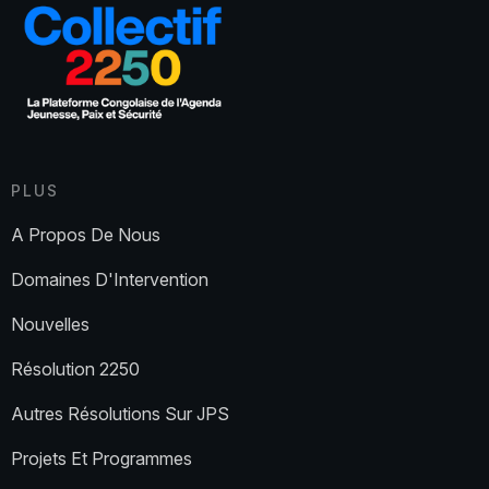
PLUS
A Propos De Nous
Domaines D'Intervention
Nouvelles
Résolution 2250
Autres Résolutions Sur JPS
Projets Et Programmes