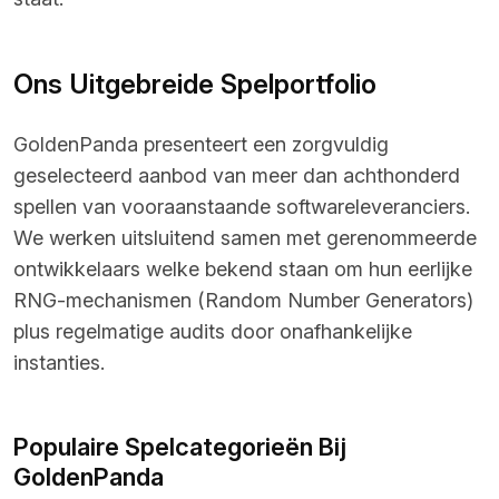
Ons Uitgebreide Spelportfolio
GoldenPanda presenteert een zorgvuldig
geselecteerd aanbod van meer dan achthonderd
spellen van vooraanstaande softwareleveranciers.
We werken uitsluitend samen met gerenommeerde
ontwikkelaars welke bekend staan om hun eerlijke
RNG-mechanismen (Random Number Generators)
plus regelmatige audits door onafhankelijke
instanties.
Populaire Spelcategorieën Bij
GoldenPanda