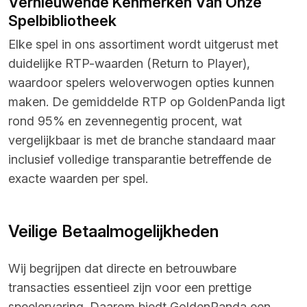
Vernieuwende Kenmerken Van Onze
Spelbibliotheek
Elke spel in ons assortiment wordt uitgerust met
duidelijke RTP-waarden (Return to Player),
waardoor spelers weloverwogen opties kunnen
maken. De gemiddelde RTP op GoldenPanda ligt
rond 95% en zevennegentig procent, wat
vergelijkbaar is met de branche standaard maar
inclusief volledige transparantie betreffende de
exacte waarden per spel.
Veilige Betaalmogelijkheden
Wij begrijpen dat directe en betrouwbare
transacties essentieel zijn voor een prettige
speelervaring. Daarom biedt GoldenPanda een