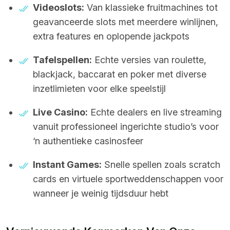
Videoslots:
Van klassieke fruitmachines tot
geavanceerde slots met meerdere winlijnen,
extra features en oplopende jackpots
Tafelspellen:
Echte versies van roulette,
blackjack, baccarat en poker met diverse
inzetlimieten voor elke speelstijl
Live Casino:
Echte dealers en live streaming
vanuit professioneel ingerichte studio’s voor
‘n authentieke casinosfeer
Instant Games:
Snelle spellen zoals scratch
cards en virtuele sportweddenschappen voor
wanneer je weinig tijdsduur hebt