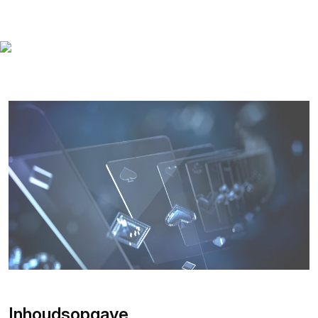
Inhoudsopgave