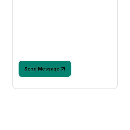
EMAIL
WEBSITE