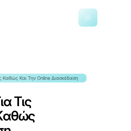
 Καθώς Και Την Online Διασκέδαση
Γ
ι
α
Τ
ι
ς
Κ
α
θ
ώ
ς
σ
η