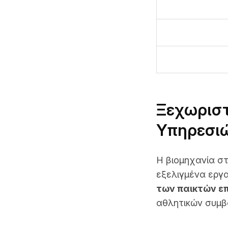
Αποδόσ
Εξυπηρέτηση
Mobile Εφ
Ξεχωριστ
Υπηρεσι
Η βιομηχανία σ
εξελιγμένα εργα
των παικτών επ
αθλητικών συμβ