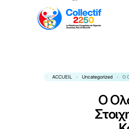
ACCUEIL
Uncategorized
Ο 
Ο
Ο
λ
Σ
τ
ο
ι
χ
Κ