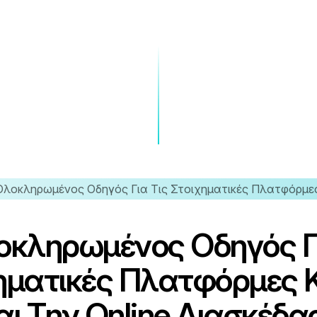
Ολοκληρωμένος Οδηγός Για Τις Στοιχηματικές Πλατφόρμες
ο
κ
λ
η
ρ
ω
μ
έ
ν
ο
ς
Ο
δ
η
γ
ό
ς
η
μ
α
τ
ι
κ
έ
ς
Π
λ
α
τ
φ
ό
ρ
μ
ε
ς
α
ι
Τ
η
ν
O
n
l
i
n
e
Δ
ι
α
σ
κ
έ
δ
α