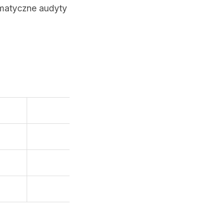
ematyczne audyty
ming
96,2%
98.5%
97,8%
er
94.1%