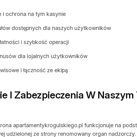
 i ochrona na tym kasynie
tułów dostępnych dla naszych użytkowników
atności i szybkość operacji
nusów dla lojalnych użytkowników
isowe i łączność ze ekipą
ie I Zabezpieczenia W Naszym
trona
apartamentykrogulskiego.pl
funkcjonuje na podst
j udzielonej ze strony renomowany organ nadzorczy.