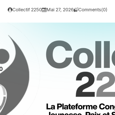
Collectif 2250
Mai 27, 2026
Comments(0)