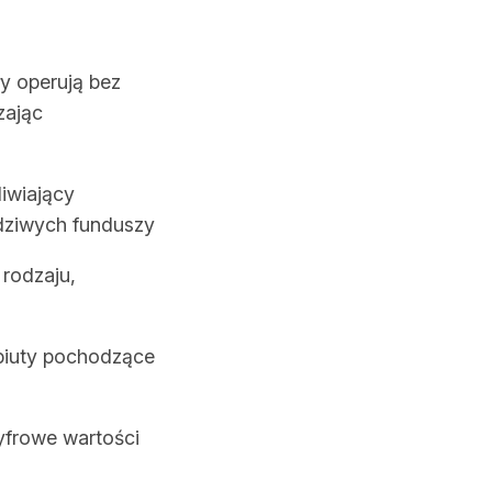
y operują bez
zając
iwiający
dziwych funduszy
rodzaju,
ebiuty pochodzące
frowe wartości