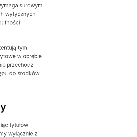
E wymaga surowym
ch wytycznych
oufności
zentują tym
dytowe w obrębie
ie przechodzi
tępu do środków
zy
iąc tytułów
my wyłącznie z