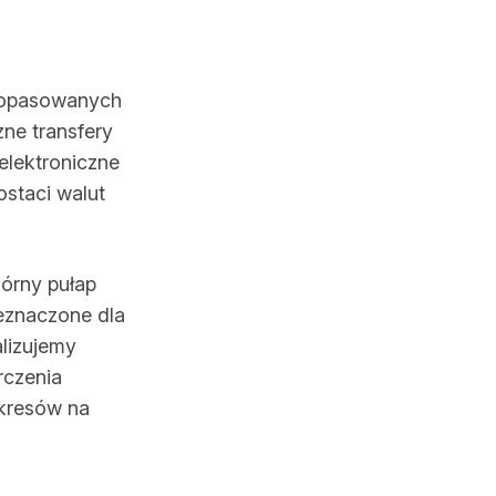
dopasowanych
zne transfery
 elektroniczne
ostaci walut
górny pułap
eznaczone dla
lizujemy
rczenia
kresów na