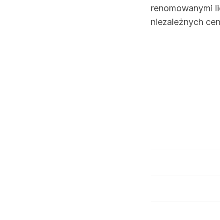
renomowanymi li
niezależnych ce
Kategoria tytułó
Ilość tytułów
Топови producen
RTP średnie
Sloty fil
Tytuły sto
Kasyno na
Jackpot’y pr