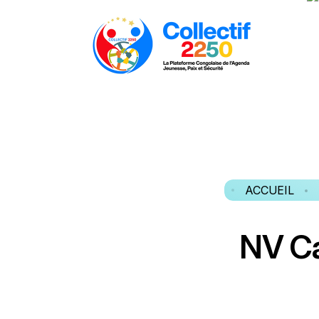
ACCUEIL
N
V
C