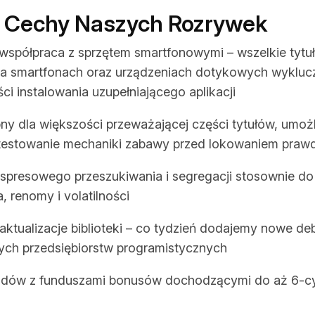
 Cechy Naszych Rozrywek
współpraca z sprzętem smartfonowymi – wszelkie tytuł
na smartfonach oraz urządzeniach dotykowych wykluc
ci instalowania uzupełniającego aplikacji
ny dla większości przeważającej części tytułów, umożl
 testowanie mechaniki zabawy przed lokowaniem praw
spresowego przeszukiwania i segregacji stosownie do 
, renomy i volatilności
aktualizacje biblioteki – co tydzień dodajemy nowe d
ych przedsiębiorstw programistycznych
odów z funduszami bonusów dochodzącymi do aż 6-cy