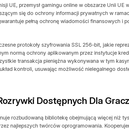
misji UE, przemysł gamingu online w obszarze Unii U
szącym się do ochrony informacji prywatnych w rama
gwarantuje pełną ochronę wiadomości finansowych i p
esne protokoły szyfrowania SSL 256-bit, jakie repre
znym normą ochrony aplikowanym przez instytucje kre
zystkie transakcja pieniężna wykonywana w tym kasyn
układ kontroli, usuwając możliwość nielegalnego dos
 Rozrywki Dostępnych Dla Grac
uje rozbudowaną bibliotekę obejmującą więcej niż tys
rzez najlepszych twórców oprogramowania. Kooperuje