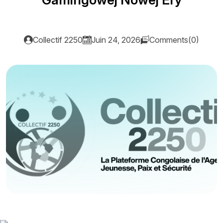
Collectif 2250
Juin 24, 2026
Comments(0)