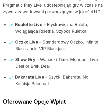
Pragmatic Play Live, udostępniając gry w czasie na
żywo z zawodowymi prowadzącymi w jakości HD.
Roulette Live
– Błyskawiczna Ruleta,
Wciągająca Ruletka, Szybka Ruletka
Oczko Live
– Standardowy Oczko, Infinite
Black Jack, VIP Blackjack
Show Gry
– Wariacki Time, Monopoli Live,
Deal or Brak Deal
Bakarata Live
– Szybki Bakarata, No
Komisja Baccarat
Oferowane Opcje Wpłat