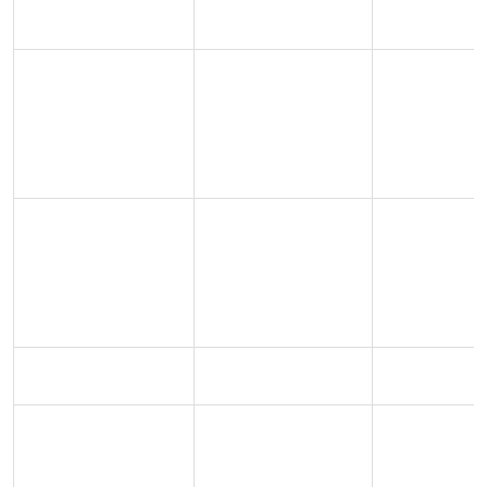
pracującyc
od 3 do 7
od 1 do 3 dni
dni
Wpłata Bank
pracy
roboczyc
roboczyc
Do
dwudziest
Skrill
Natychmiastowa
czterech
godzin
Neteller
Błyskawiczna
Do doby
Krypto (BTC,
piętnaście-
Do pół
Ethereum)
trzydzieści min
doby