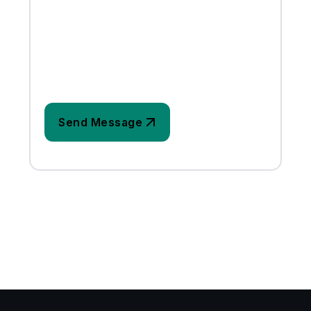
WEBSITE