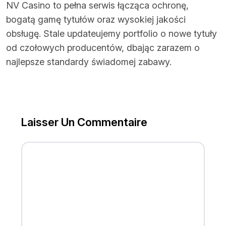
NV Casino to pełna serwis łącząca ochronę,
bogatą gamę tytułów oraz wysokiej jakości
obsługę. Stale updateujemy portfolio o nowe tytuły
od czołowych producentów, dbając zarazem o
najlepsze standardy świadomej zabawy.
Laisser Un Commentaire
FULL NAME
EMAIL