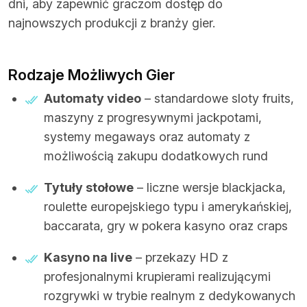
dni, aby zapewnić graczom dostęp do
najnowszych produkcji z branży gier.
Rodzaje Możliwych Gier
Automaty video
– standardowe sloty fruits,
maszyny z progresywnymi jackpotami,
systemy megaways oraz automaty z
możliwością zakupu dodatkowych rund
Tytuły stołowe
– liczne wersje blackjacka,
roulette europejskiego typu i amerykańskiej,
baccarata, gry w pokera kasyno oraz craps
Kasyno na live
– przekazy HD z
profesjonalnymi krupierami realizującymi
rozgrywki w trybie realnym z dedykowanych