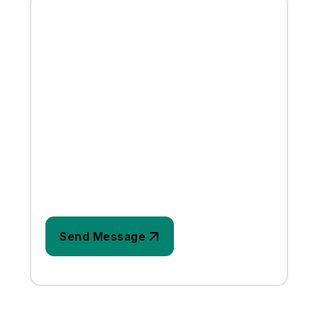
FULL NAME
EMAIL
WEBSITE