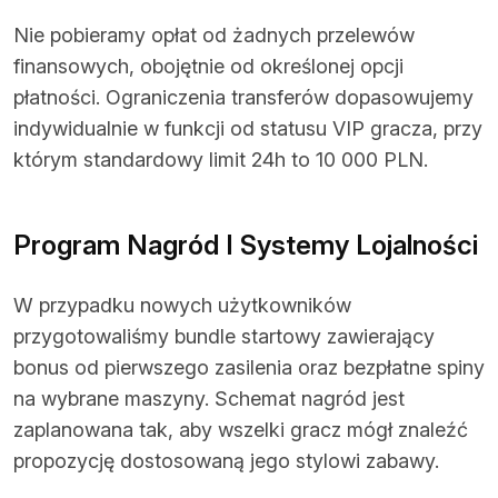
Nie pobieramy opłat od żadnych przelewów
finansowych, obojętnie od określonej opcji
płatności. Ograniczenia transferów dopasowujemy
indywidualnie w funkcji od statusu VIP gracza, przy
którym standardowy limit 24h to 10 000 PLN.
Program Nagród I Systemy Lojalności
W przypadku nowych użytkowników
przygotowaliśmy bundle startowy zawierający
bonus od pierwszego zasilenia oraz bezpłatne spiny
na wybrane maszyny. Schemat nagród jest
zaplanowana tak, aby wszelki gracz mógł znaleźć
propozycję dostosowaną jego stylowi zabawy.