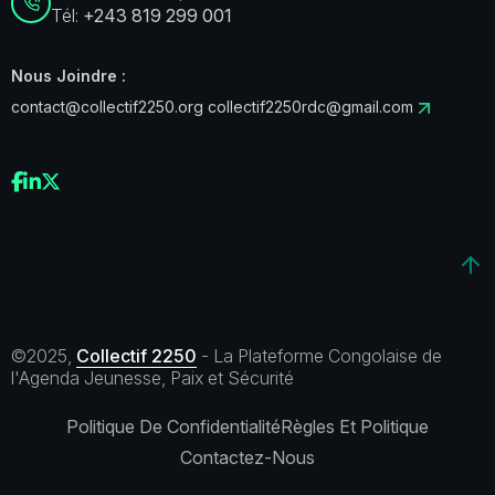
Tél:
+243 819 299 001
Nous Joindre :
contact@collectif2250.org
collectif2250rdc@gmail.com
©2025,
Collectif 2250
- La Plateforme Congolaise de
l'Agenda Jeunesse, Paix et Sécurité
Politique De Confidentialité
Règles Et Politique
Contactez-Nous