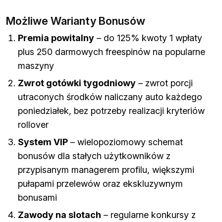
Możliwe Warianty Bonusów
Premia powitalny
– do 125% kwoty 1 wpłaty
plus 250 darmowych freespinów na popularne
maszyny
Zwrot gotówki tygodniowy
– zwrot porcji
utraconych środków naliczany auto każdego
poniedziałek, bez potrzeby realizacji kryteriów
rollover
System VIP
– wielopoziomowy schemat
bonusów dla stałych użytkowników z
przypisanym managerem profilu, większymi
pułapami przelewów oraz ekskluzywnym
bonusami
Zawody na slotach
– regularne konkursy z