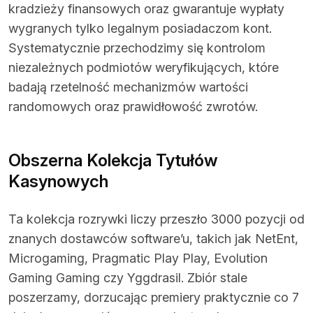
kradzieży finansowych oraz gwarantuje wypłaty
wygranych tylko legalnym posiadaczom kont.
Systematycznie przechodzimy się kontrolom
niezależnych podmiotów weryfikujących, które
badają rzetelność mechanizmów wartości
randomowych oraz prawidłowość zwrotów.
Obszerna Kolekcja Tytułów
Kasynowych
Ta kolekcja rozrywki liczy przeszło 3000 pozycji od
znanych dostawców software’u, takich jak NetEnt,
Microgaming, Pragmatic Play Play, Evolution
Gaming Gaming czy Yggdrasil. Zbiór stale
poszerzamy, dorzucając premiery praktycznie co 7