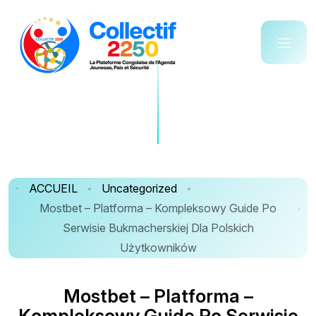
ACCUEIL
Uncategorized
Mostbet – Platforma – Kompleksowy Guide Po
Serwisie Bukmacherskiej Dla Polskich
Użytkowników
M
o
s
t
b
e
t
–
P
l
a
t
f
o
r
m
a
–
K
o
m
p
l
e
k
s
o
w
y
G
u
i
d
e
P
o
S
e
r
w
i
s
i
e