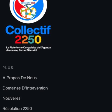
PLUS
A Propos De Nous
Domaines D'Intervention
Nouvelles
Résolution 2250