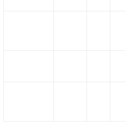
kr
100 kr
/
Swish
Omedelbar
0-2 h
15000
kr
100 kr
Betalkort
1-3
Omedelbar
/ 25
(Visa/Mastercard)
dagar
000 k
100 kr
0-12
/
E-plånböcker
Omedelbar
timmar
3000
kr