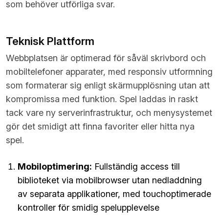
som behöver utförliga svar.
Teknisk Plattform
Webbplatsen är optimerad för såväl skrivbord och
mobiltelefoner apparater, med responsiv utformning
som formaterar sig enligt skärmupplösning utan att
kompromissa med funktion. Spel laddas in raskt
tack vare ny serverinfrastruktur, och menysystemet
gör det smidigt att finna favoriter eller hitta nya
spel.
Mobiloptimering:
Fullständig access till
biblioteket via mobilbrowser utan nedladdning
av separata applikationer, med touchoptimerade
kontroller för smidig spelupplevelse