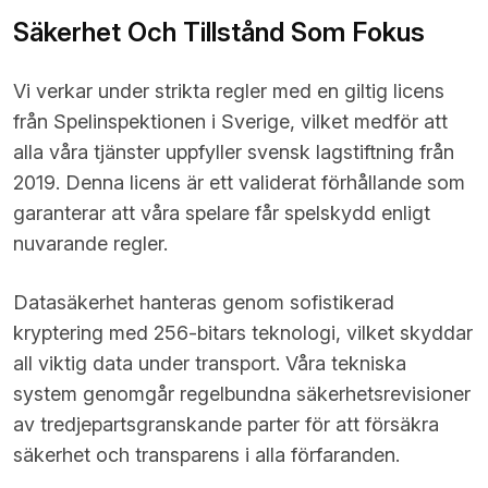
Säkerhet Och Tillstånd Som Fokus
Vi verkar under strikta regler med en giltig licens
från Spelinspektionen i Sverige, vilket medför att
alla våra tjänster uppfyller svensk lagstiftning från
2019. Denna licens är ett validerat förhållande som
garanterar att våra spelare får spelskydd enligt
nuvarande regler.
Datasäkerhet hanteras genom sofistikerad
kryptering med 256-bitars teknologi, vilket skyddar
all viktig data under transport. Våra tekniska
system genomgår regelbundna säkerhetsrevisioner
av tredjepartsgranskande parter för att försäkra
säkerhet och transparens i alla förfaranden.