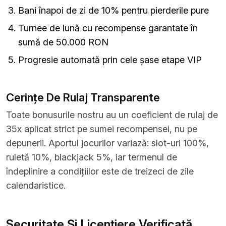
Bani înapoi de zi de 10% pentru pierderile pure
Turnee de lună cu recompense garantate în
sumă de 50.000 RON
Progresie automată prin cele șase etape VIP
Cerințe De Rulaj Transparente
Toate bonusurile nostru au un coeficient de rulaj de
35x aplicat strict pe sumei recompensei, nu pe
depunerii. Aportul jocurilor variază: slot-uri 100%,
ruletă 10%, blackjack 5%, iar termenul de
îndeplinire a condițiilor este de treizeci de zile
calendaristice.
Securitate Și Licențiere Verificată