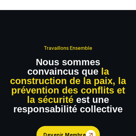
Travaillons Ensemble
Nous sommes
convaincus que
la
construction de la paix, la
prévention des conflits et
la sécurité
est une
responsabilité collective
Devenir Membre