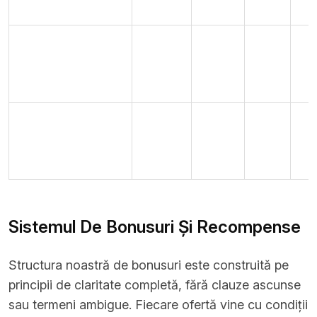
zile
RON
două-
30
15
Portofel Digital
Instant
șase
RON
ore
zece-
1-4
100
10
Crypto
treizeci
ore
RON
min
Sistemul De Bonusuri Și Recompense
Structura noastră de bonusuri este construită pe
principii de claritate completă, fără clauze ascunse
sau termeni ambigue. Fiecare ofertă vine cu condiții