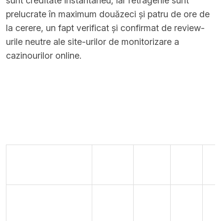
sunt creditate instantaneu, iar retragerile sunt
prelucrate în maximum douăzeci și patru de ore de
la cerere, un fapt verificat și confirmat de review-
urile neutre ale site-urilor de monitorizare a
cazinourilor online.
Metodă de Plată
Durată Depozit
Timp Retragere
Prag Minimă
Limită Maxim
Card Bancar
1-3
50
20
Instant
(Visa/Mastercard)
zile
RON
unu-
o
50
Virament Bancar
1-2 h
două
sută