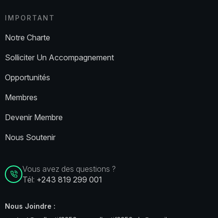
IMPORTANT
Notre Charte
Solliciter Un Accompagnement
Opportunités
Membres
Devenir Membre
Nous Soutenir
Vous avez des questions ?
Tél:
+243 819 299 001
Nous Joindre :