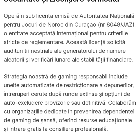
Operăm sub licența emisă de Autoritatea Națională
pentru Jocuri de Noroc din Curaçao (nr 8048/JAZ),
o entitate acceptată internațional pentru criteriile
stricte de reglementare. Această licență solicită
audituri trimestriale ale generatorului de numere
aleatorii și verificări lunare ale stabilității financiare.
Strategia noastră de gaming responsabil include
unelte automatizate de restricționare a depunerilor,
întreruperi cerute după runde extinse și opțiuni de
auto-excludere provizorie sau definitivă. Colaborăm
cu organizațiile dedicate în prevenirea dependenței
de gaming de șansă, oferind resurse educaționale
și intrare gratis la consiliere profesională.