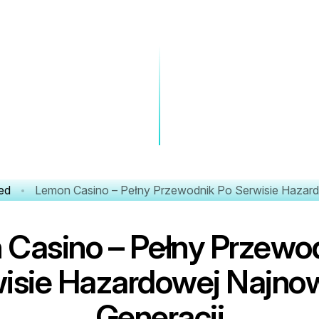
ed
Lemon Casino – Pełny Przewodnik Po Serwisie Hazard
n
C
a
s
i
n
o
–
P
e
ł
n
y
P
r
z
e
w
o
w
i
s
i
e
H
a
z
a
r
d
o
w
e
j
N
a
j
n
o
G
e
n
e
r
a
c
j
i