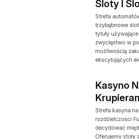
Sloty I S
Strefa automatów
trzybębnowe slo
tytuły używając
zwycięstwo w poj
możliwością zaku
ekscytujących e
Kasyno N
Krupiera
Strefa kasyna n
rozdzielczości F
decydować między
Oferujemy stoły 