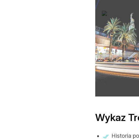
Wykaz Tr
Historia p