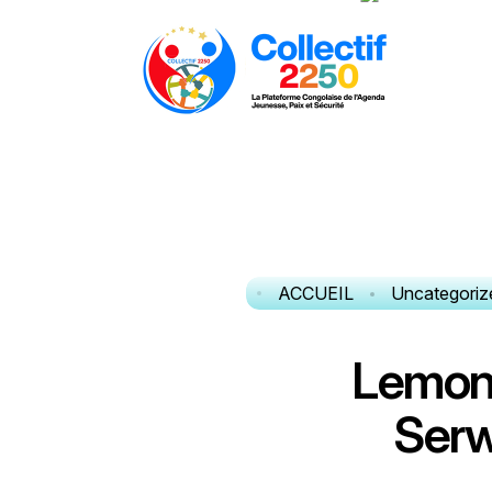
ACCUEIL
Uncategoriz
L
e
m
o
S
e
r