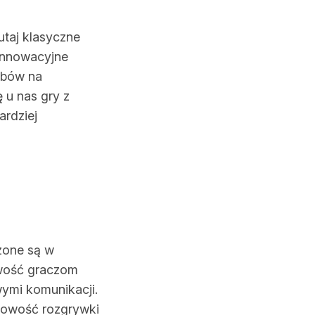
utaj klasyczne
innowacyjne
obów na
 u nas gry z
ardziej
zone są w
liwość graczom
wymi komunikacji.
rtowość rozgrywki