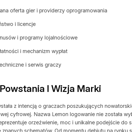
a oferta gier i providerzy oprogramowania
stwo i licencje
nusów i programy lojalnościowe
atności i mechanizm wypłat
echniczne i serwis graczy
Powstania I Wizja Marki
stała z intencją o graczach poszukujących nowatorsk
owej cyfrowej. Nazwa
Lemon logowanie
nie została wy
prezentuje orzeźwienie, moc i unikalne podejście do s
ię znanych schematów. Od momentu debiutu na rynku s