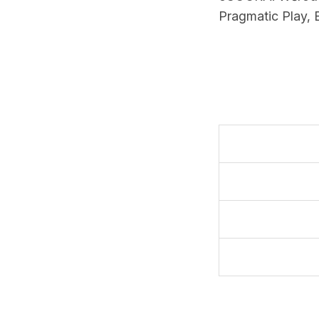
Pragmatic Play, 
Typ gier
Liczebność tytu
Najbardziej popu
Zwrot średnie
Maszyny wi
Gry stołow
Hazard na ż
Pule progres