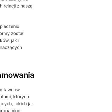
 relacji z naszą
zpieczeniu
formy został
ów, jak i
znaczących
ramowania
dostawców
tami, których
ących, takich jak
crogaming,