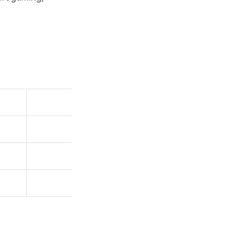
96.2%
98.5%
ing
97.8%
92.4%