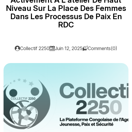
N
i
v
e
a
u
S
u
r
L
a
P
l
a
c
e
D
e
s
F
e
m
m
e
s
D
a
n
s
L
e
s
P
r
o
c
e
s
s
u
s
D
e
P
a
i
x
E
n
R
D
C
Collectif 2250
Juin 12, 2025
Comments(0)