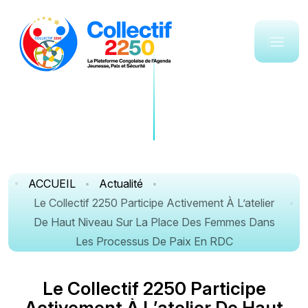
ACCUEIL
Actualité
Le Collectif 2250 Participe Activement À L’atelier
De Haut Niveau Sur La Place Des Femmes Dans
Les Processus De Paix En RDC
L
e
C
o
l
l
e
c
t
i
f
2
2
5
0
P
a
r
t
i
c
i
p
e
A
c
t
i
v
e
m
e
n
t
À
L
’
a
t
e
l
i
e
r
D
e
H
a
u
t