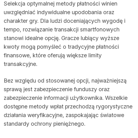
Selekcja optymalnej metody płatności winien
uwzględniać indywidualne upodobania oraz
charakter gry. Dla ludzi doceniających wygodę i
tempo, rozwiązanie transakcji smartfonowych
stanowi idealne opcję. Gracze lubiący wyższe
kwoty mogą pomyśleć o tradycyjne płatności
finansowe, które oferują większe limity
transakcyjne.
Bez względu od stosowanej opcji, najważniejszą
sprawą jest zabezpieczenie funduszy oraz
zabezpieczenie informacji użytkownika. Wszelkie
dostępne metody wpłat przechodzą rygorystyczne
działania weryfikacyjne, zaspokajając światowe
standardy ochrony pieniężnego.