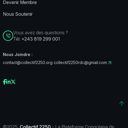
Devenir Membre
Nous Soutenir
Vous avez des questions ?
Tél:
+243 819 299 001
Nous Joindre :
contact@collectif2250.org
collectif2250rdc@gmail.com
©2025,
Collectif 2250
- La Plateforme Congolaise de