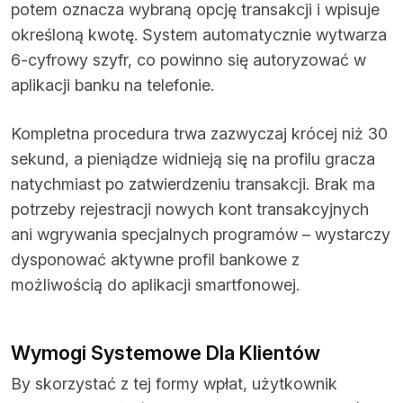
potem oznacza wybraną opcję transakcji i wpisuje
określoną kwotę. System automatycznie wytwarza
6-cyfrowy szyfr, co powinno się autoryzować w
aplikacji banku na telefonie.
Kompletna procedura trwa zazwyczaj krócej niż 30
sekund, a pieniądze widnieją się na profilu gracza
natychmiast po zatwierdzeniu transakcji. Brak ma
potrzeby rejestracji nowych kont transakcyjnych
ani wgrywania specjalnych programów – wystarczy
dysponować aktywne profil bankowe z
możliwością do aplikacji smartfonowej.
Wymogi Systemowe Dla Klientów
By skorzystać z tej formy wpłat, użytkownik