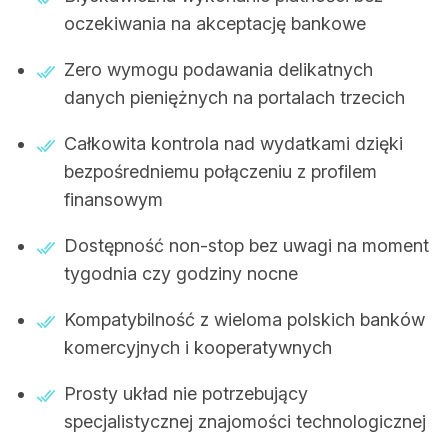
oczekiwania na akceptację bankowe
Zero wymogu podawania delikatnych
danych pieniężnych na portalach trzecich
Całkowita kontrola nad wydatkami dzięki
bezpośredniemu połączeniu z profilem
finansowym
Dostępność non-stop bez uwagi na moment
tygodnia czy godziny nocne
Kompatybilność z wieloma polskich banków
komercyjnych i kooperatywnych
Prosty układ nie potrzebujący
specjalistycznej znajomości technologicznej