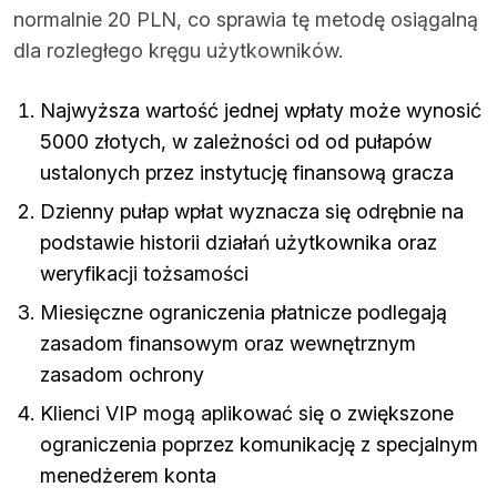
normalnie 20 PLN, co sprawia tę metodę osiągalną
dla rozległego kręgu użytkowników.
Najwyższa wartość jednej wpłaty może wynosić
5000 złotych, w zależności od od pułapów
ustalonych przez instytucję finansową gracza
Dzienny pułap wpłat wyznacza się odrębnie na
podstawie historii działań użytkownika oraz
weryfikacji tożsamości
Miesięczne ograniczenia płatnicze podlegają
zasadom finansowym oraz wewnętrznym
zasadom ochrony
Klienci VIP mogą aplikować się o zwiększone
ograniczenia poprzez komunikację z specjalnym
menedżerem konta