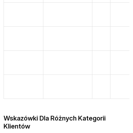
Płatność
1-3 doby
50
50000
bankowy
robocze
PLN
PLN
Karty
30
10000
Instant
płatnicze
PLN
PLN
Portfele
25
7500
Do 24 h
cyfrowe
PLN
PLN
Prepaid
40
2000
Instant
vouchery
PLN
PLN
Wskazówki Dla Różnych Kategorii
Klientów