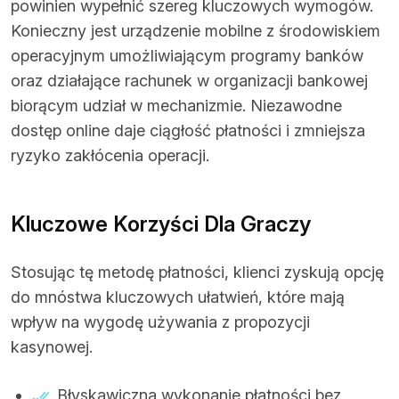
powinien wypełnić szereg kluczowych wymogów.
Konieczny jest urządzenie mobilne z środowiskiem
operacyjnym umożliwiającym programy banków
oraz działające rachunek w organizacji bankowej
biorącym udział w mechanizmie. Niezawodne
dostęp online daje ciągłość płatności i zmniejsza
ryzyko zakłócenia operacji.
Kluczowe Korzyści Dla Graczy
Stosując tę metodę płatności, klienci zyskują opcję
do mnóstwa kluczowych ułatwień, które mają
wpływ na wygodę używania z propozycji
kasynowej.
Błyskawiczna wykonanie płatności bez