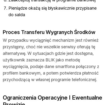
Pieniądze okażą się błyskawicznie przypisane
do salda
Proces Transferu Wygranych Środków
W przypadku wyciągnięć mechanizm jest również
przystępny, choć nie wszelkie serwisy oferują tę
alternatywę. W sytuacjach gdzie jest dostępna,
użytkownik zaznacza BLIK jako metodę
wyciągnięcia, podaje dane smartfona połączony z
profilem bankowym, a potem potwierdza płatność
przychodzącą w własnej programie telefonicznej.
Ograniczenia Operacyjne I Ewentualne
Prowizje