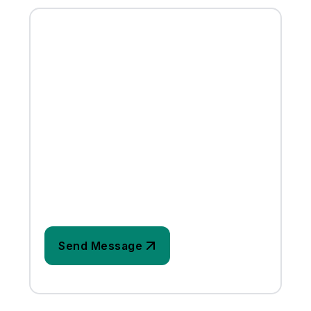
FULL NAME
EMAIL
WEBSITE