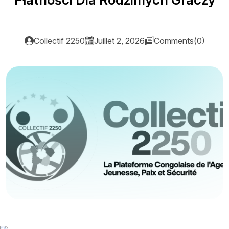
Collectif 2250
Juillet 2, 2026
Comments(0)