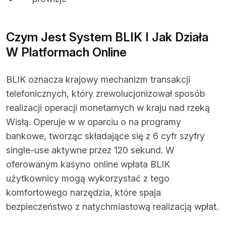
Czym Jest System BLIK I Jak Działa
W Platformach Online
BLIK oznacza krajowy mechanizm transakcji
telefonicznych, który zrewolucjonizował sposób
realizacji operacji monetarnych w kraju nad rzeką
Wisłą. Operuje w w oparciu o na programy
bankowe, tworząc składające się z 6 cyfr szyfry
single-use aktywne przez 120 sekund. W
oferowanym
kasyno online wpłata BLIK
użytkownicy mogą wykorzystać z tego
komfortowego narzędzia, które spaja
bezpieczeństwo z natychmiastową realizacją wpłat.