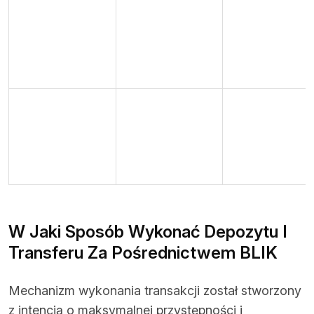
Weryfikacja
Autoryzacja w
identyfikacji w
Wyjątkowo
programie
aplikacji
znaczny
telefonicznym
System nie
Eliminacja
wymaga
składowania
Szczytowy
podawania
informacji karty
numerów kart
W Jaki Sposób Wykonać Depozytu I
Transferu Za Pośrednictwem BLIK
Mechanizm wykonania transakcji został stworzony
z intencją o maksymalnej przystępności i