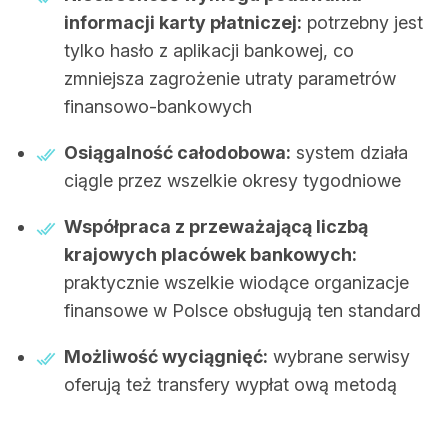
informacji karty płatniczej:
potrzebny jest
tylko hasło z aplikacji bankowej, co
zmniejsza zagrożenie utraty parametrów
finansowo-bankowych
Osiągalność całodobowa:
system działa
ciągle przez wszelkie okresy tygodniowe
Współpraca z przeważającą liczbą
krajowych placówek bankowych:
praktycznie wszelkie wiodące organizacje
finansowe w Polsce obsługują ten standard
Możliwość wyciągnięć:
wybrane serwisy
oferują też transfery wypłat ową metodą