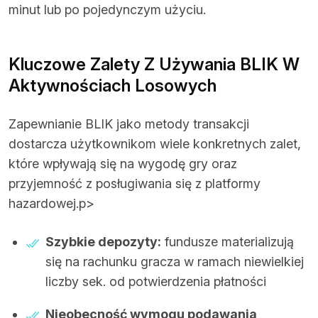
minut lub po pojedynczym użyciu.
Kluczowe Zalety Z Używania BLIK W
Aktywnościach Losowych
Zapewnianie BLIK jako metody transakcji
dostarcza użytkownikom wiele konkretnych zalet,
które wpływają się na wygodę gry oraz
przyjemność z posługiwania się z platformy
hazardowej.p>
Szybkie depozyty:
fundusze materializują
się na rachunku gracza w ramach niewielkiej
liczby sek. od potwierdzenia płatności
Nieobecność wymogu podawania