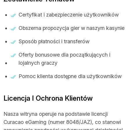
Certyfikat i zabezpieczenie użytkowników
Obszerna propozycja gier w naszym kasynie
Sposób płatności i transferów
Oferty bonusowe dla początkujących i
lojalnych graczy
Pomoc klienta dostępne dla użytkowników
Licencja I Ochrona Klientów
Nasza witryna operuje na podstawie licencji
Curacao eGaming (numer 8048/JAZ), co stanowi