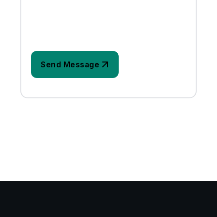
WEBSITE