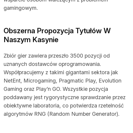
gamingowym.
Obszerna Propozycja Tytułów W
Naszym Kasynie
Zbiór gier zawiera przeszło 3500 pozycji od
uznanych dostawców oprogramowania.
Współpracujemy z takimi gigantami sektora jak
NetEnt, Microgaming, Pragmatic Play, Evolution
Gaming oraz Play’n GO. Wszystkie pozycja
poddawany jest rygorystyczne sprawdzanie przez
obiektywne laboratoria, co potwierdza rzetelność
algorytmów RNG (Random Number Generator).