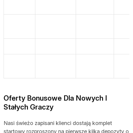
Błyskawiczna
0%
płatnicze
użytkowych
Portfele
Do 24
Instant
0%
cyfrowe
czasu
Crypto
15-30 minut
Do kilku h
0%
Transfer
1-3 dni
3-7 dób
0%
ze konta
użytkowych
roboczych
Oferty Bonusowe Dla Nowych I
Stałych Graczy
Nasi świeżo zapisani klienci dostają komplet
startowy rozproszony na pierwsze kilka depozyty o