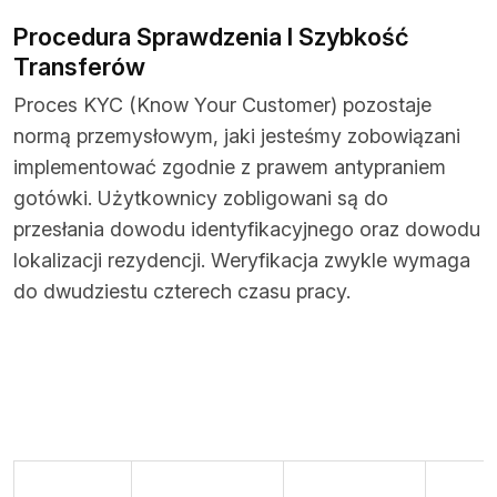
Procedura Sprawdzenia I Szybkość
Transferów
Proces KYC (Know Your Customer) pozostaje
normą przemysłowym, jaki jesteśmy zobowiązani
implementować zgodnie z prawem antypraniem
gotówki. Użytkownicy zobligowani są do
przesłania dowodu identyfikacyjnego oraz dowodu
lokalizacji rezydencji. Weryfikacja zwykle wymaga
do dwudziestu czterech czasu pracy.
Forma wpłaty
Czas transakcji
Czas wypłaty
Prowizje
Karty
3-5 dni