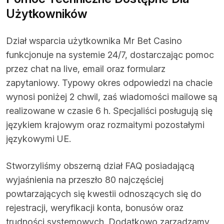
Użytkowników
Dział wsparcia użytkownika Mr Bet Casino
funkcjonuje na systemie 24/7, dostarczając pomoc
przez chat na live, email oraz formularz
zapytaniowy. Typowy okres odpowiedzi na chacie
wynosi poniżej 2 chwil, zaś wiadomości mailowe są
realizowane w czasie 6 h. Specjaliści posługują się
językiem krajowym oraz rozmaitymi pozostałymi
językowymi UE.
Stworzyliśmy obszerną dział FAQ posiadającą
wyjaśnienia na przeszło 80 najczęściej
powtarzających się kwestii odnoszących się do
rejestracji, weryfikacji konta, bonusów oraz
trudności systemowych. Dodatkowo zarządzamy