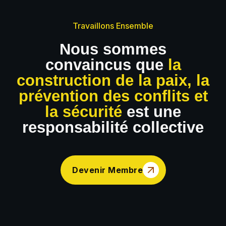
Travaillons Ensemble
Nous sommes
convaincus que
la
construction de la paix, la
prévention des conflits et
la sécurité
est une
responsabilité collective
Devenir Membre