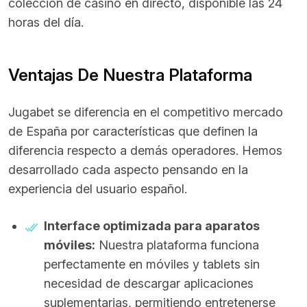
colección de casino en directo, disponible las 24
horas del día.
Ventajas De Nuestra Plataforma
Jugabet se diferencia en el competitivo mercado
de España por características que definen la
diferencia respecto a demás operadores. Hemos
desarrollado cada aspecto pensando en la
experiencia del usuario español.
Interface optimizada para aparatos
móviles:
Nuestra plataforma funciona
perfectamente en móviles y tablets sin
necesidad de descargar aplicaciones
suplementarias, permitiendo entretenerse