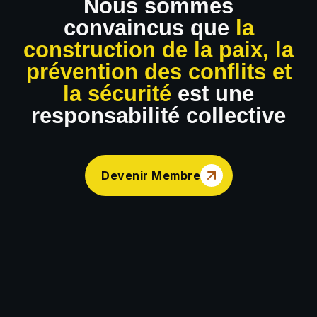
Nous sommes
convaincus que
la
construction de la paix, la
prévention des conflits et
la sécurité
est une
responsabilité collective
Devenir Membre