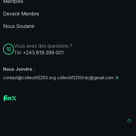
Membres
Devenir Membre
Nous Soutenir
Vous avez des questions ?
Tél:
+243 819 299 001
Nous Joindre :
contact@collectif2250.org
collectif2250rdc@gmail.com