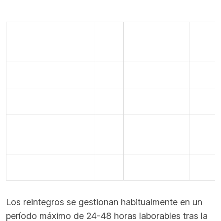
Tiempo de Procesamiento
Comisiones
Tarjetas
10€
Instantáneo
0%
Visa/Mastercard
Bizum
10€
Instantáneo
0%
PayPal
10€
Instantáneo
0%
Transferencia
1-3 días
20€
0%
Bancaria
laborables
Paysafecard
10€
Instantáneo
0%
Los reintegros se gestionan habitualmente en un
período máximo de 24-48 horas laborables tras la