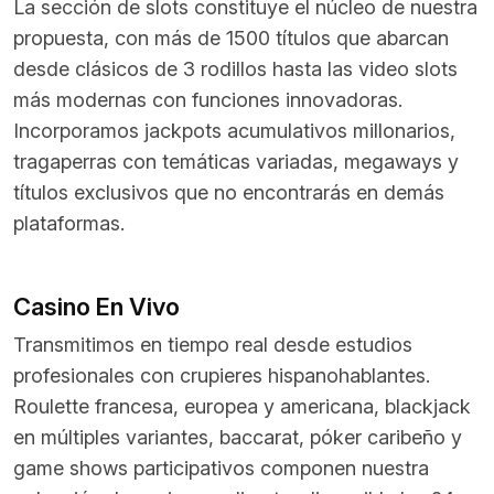
La sección de slots constituye el núcleo de nuestra
propuesta, con más de 1500 títulos que abarcan
desde clásicos de 3 rodillos hasta las video slots
más modernas con funciones innovadoras.
Incorporamos jackpots acumulativos millonarios,
tragaperras con temáticas variadas, megaways y
títulos exclusivos que no encontrarás en demás
plataformas.
Casino En Vivo
Transmitimos en tiempo real desde estudios
profesionales con crupieres hispanohablantes.
Roulette francesa, europea y americana, blackjack
en múltiples variantes, baccarat, póker caribeño y
game shows participativos componen nuestra