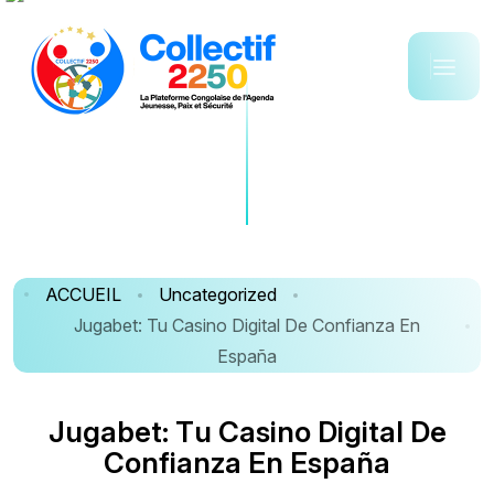
ACCUEIL
Uncategorized
Jugabet: Tu Casino Digital De Confianza En
España
J
u
g
a
b
e
t
:
T
u
C
a
s
i
n
o
D
i
g
i
t
a
l
D
e
C
o
n
f
i
a
n
z
a
E
n
E
s
p
a
ñ
a