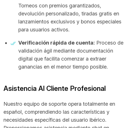
Torneos con premios garantizados,
devolución personalizado, tiradas gratis en
lanzamientos exclusivos y bonos especiales
para usuarios activos.
Verificación rápida de cuenta:
Proceso de
validación ágil mediante documentación
digital que facilita comenzar a extraer
ganancias en el menor tiempo posible.
Asistencia Al Cliente Profesional
Nuestro equipo de soporte opera totalmente en
español, comprendiendo las características y
necesidades específicas del usuario ibérico.
Proporcionamos asistencia mediante chat en