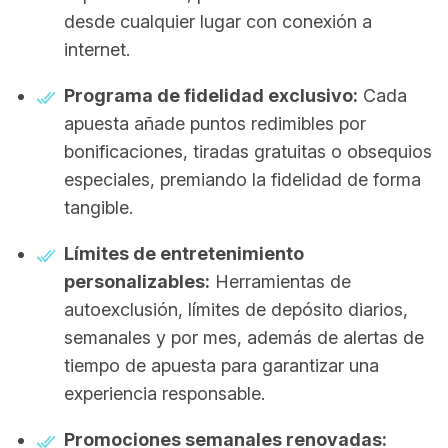
desde cualquier lugar con conexión a
internet.
Programa de fidelidad exclusivo:
Cada
apuesta añade puntos redimibles por
bonificaciones, tiradas gratuitas o obsequios
especiales, premiando la fidelidad de forma
tangible.
Límites de entretenimiento
personalizables:
Herramientas de
autoexclusión, límites de depósito diarios,
semanales y por mes, además de alertas de
tiempo de apuesta para garantizar una
experiencia responsable.
Promociones semanales renovadas: