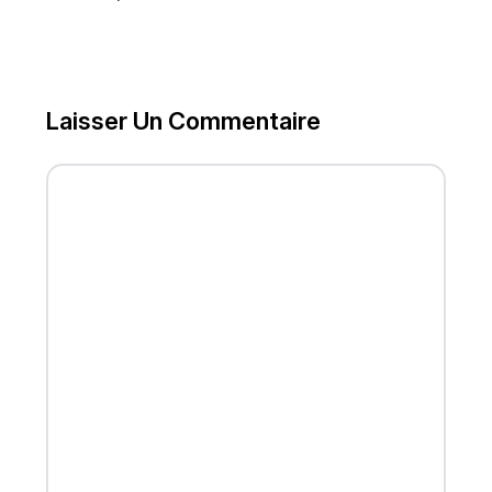
Laisser Un Commentaire
FULL NAME
EMAIL
WEBSITE