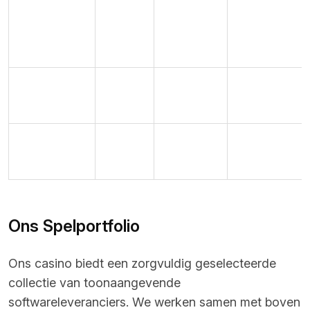
Mobiele
2-4
telefoon
3.500+
Touch-o
seconden
(Android)
een-drie
Tablet
3.500+
Horizonta
seconden
1-2
Desktop
3.500+
Volledig
seconden
Ons Spelportfolio
Ons casino biedt een zorgvuldig geselecteerde
collectie van toonaangevende
softwareleveranciers. We werken samen met boven