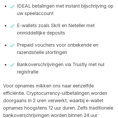
IDEAL betalingen met instant bijschrijving op
uw speelaccount
E-wallets zoals Skril en Neteller met
onmiddellijke deposits
Prepaid vouchers voor onbekende en
razendsnelle stortingen
Bankoverschrijvingen via Trustly met nul
registratie
Voor opnames mikken ons naar eenzelfde
efficiëntie. Cryptocurrency-uitbetalingen worden
doorgaans in 2 uren verwerkt, waarbij e-wallet
opnames hoogstens 12 uur duren. Zelfs traditionele
bankoverschrijvingen worden binnen 24 uur