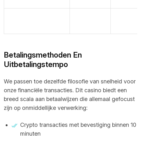
Browser-
Aparte
Veiligheid
geïntegreerd
software
Betalingsmethoden En
Uitbetalingstempo
We passen toe dezelfde filosofie van snelheid voor
onze financiële transacties. Dit casino biedt een
breed scala aan betaalwijzen die allemaal gefocust
zijn op onmiddellijke verwerking:
Crypto transacties met bevestiging binnen 10
minuten