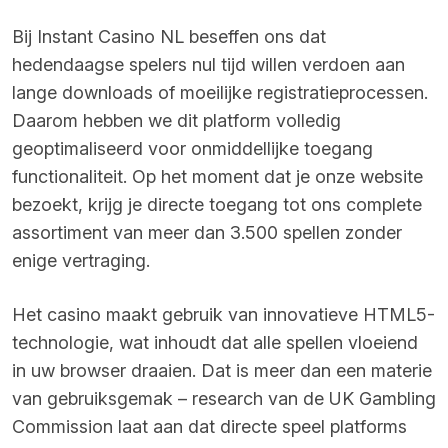
Bij
Instant Casino NL
beseffen ons dat
hedendaagse spelers nul tijd willen verdoen aan
lange downloads of moeilijke registratieprocessen.
Daarom hebben we dit platform volledig
geoptimaliseerd voor onmiddellijke toegang
functionaliteit. Op het moment dat je onze website
bezoekt, krijg je directe toegang tot ons complete
assortiment van meer dan 3.500 spellen zonder
enige vertraging.
Het casino maakt gebruik van innovatieve HTML5-
technologie, wat inhoudt dat alle spellen vloeiend
in uw browser draaien. Dat is meer dan een materie
van gebruiksgemak – research van de UK Gambling
Commission laat aan dat directe speel platforms