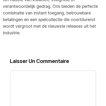
verantwoordelijk gedrag. Ons bieden de perfecte
combinatie van instant toegang, betrouwbare
betalingen en een spelcollectie die voortdurend
wordt vergroot met de nieuwste releases uit het
industrie.
Laisser Un Commentaire
FULL NAME
EMAIL