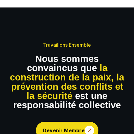
Travaillons Ensemble
Nous sommes
convaincus que
la
construction de la paix, la
prévention des conflits et
la sécurité
est une
responsabilité collective
Devenir Membre