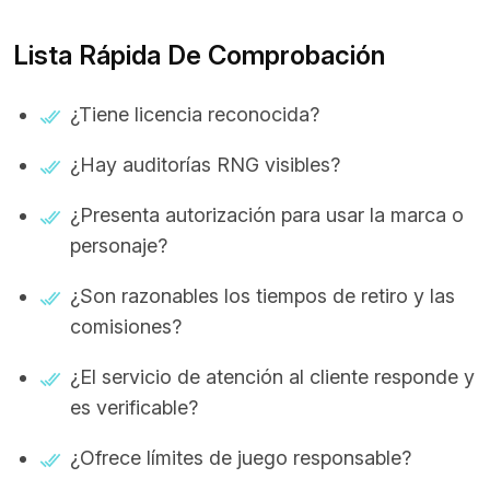
Lista Rápida De Comprobación
¿Tiene licencia reconocida?
¿Hay auditorías RNG visibles?
¿Presenta autorización para usar la marca o
personaje?
¿Son razonables los tiempos de retiro y las
comisiones?
¿El servicio de atención al cliente responde y
es verificable?
¿Ofrece límites de juego responsable?