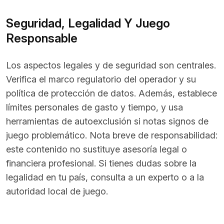
Seguridad, Legalidad Y Juego
Responsable
Los aspectos legales y de seguridad son centrales.
Verifica el marco regulatorio del operador y su
política de protección de datos. Además, establece
límites personales de gasto y tiempo, y usa
herramientas de autoexclusión si notas signos de
juego problemático. Nota breve de responsabilidad:
este contenido no sustituye asesoría legal o
financiera profesional. Si tienes dudas sobre la
legalidad en tu país, consulta a un experto o a la
autoridad local de juego.