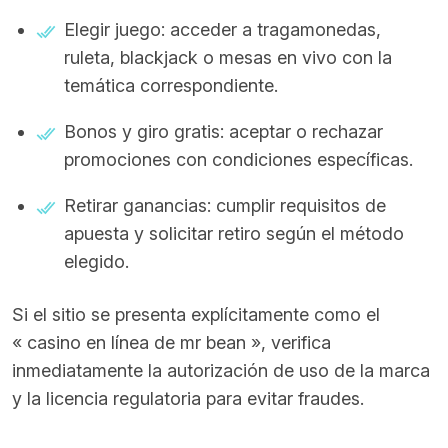
Elegir juego: acceder a tragamonedas,
ruleta, blackjack o mesas en vivo con la
temática correspondiente.
Bonos y giro gratis: aceptar o rechazar
promociones con condiciones específicas.
Retirar ganancias: cumplir requisitos de
apuesta y solicitar retiro según el método
elegido.
Si el sitio se presenta explícitamente como el
« casino en línea de mr bean », verifica
inmediatamente la autorización de uso de la marca
y la licencia regulatoria para evitar fraudes.