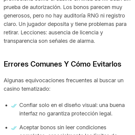
prueba de autorización. Los bonos parecen muy
generosos, pero no hay auditoría RNG ni registro
claro. Un jugador deposita y tiene problemas para
retirar. Lecciones: ausencia de licencia y
transparencia son señales de alarma.
Errores Comunes Y Cómo Evitarlos
Algunas equivocaciones frecuentes al buscar un
casino tematizado:
Confiar solo en el diseño visual: una buena
interfaz no garantiza protección legal.
Aceptar bonos sin leer condiciones