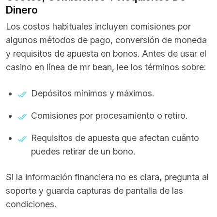
Dinero
Los costos habituales incluyen comisiones por
algunos métodos de pago, conversión de moneda
y requisitos de apuesta en bonos. Antes de usar el
casino en línea de mr bean, lee los términos sobre:
Depósitos mínimos y máximos.
Comisiones por procesamiento o retiro.
Requisitos de apuesta que afectan cuánto
puedes retirar de un bono.
Si la información financiera no es clara, pregunta al
soporte y guarda capturas de pantalla de las
condiciones.