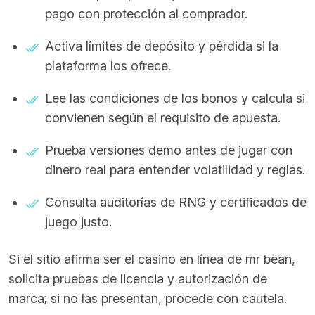
pago con protección al comprador.
Activa límites de depósito y pérdida si la
plataforma los ofrece.
Lee las condiciones de los bonos y calcula si
convienen según el requisito de apuesta.
Prueba versiones demo antes de jugar con
dinero real para entender volatilidad y reglas.
Consulta auditorías de RNG y certificados de
juego justo.
Si el sitio afirma ser el casino en línea de mr bean,
solicita pruebas de licencia y autorización de
marca; si no las presentan, procede con cautela.