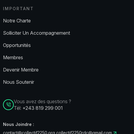
IMPORTANT
Notre Charte
Solliciter Un Accompagnement
Opportunités
Membres
Devenir Membre
Nous Soutenir
Vous avez des questions ?
Tél:
+243 819 299 001
Nous Joindre :
contact@collectif2250.org
collectif2250rdc@gmail.com