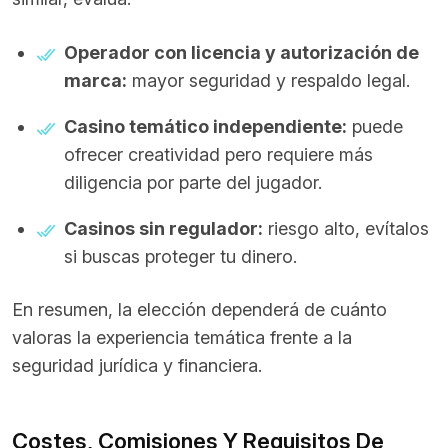
Operador con licencia y autorización de
marca:
mayor seguridad y respaldo legal.
Casino temático independiente:
puede
ofrecer creatividad pero requiere más
diligencia por parte del jugador.
Casinos sin regulador:
riesgo alto, evítalos
si buscas proteger tu dinero.
En resumen, la elección dependerá de cuánto
valoras la experiencia temática frente a la
seguridad jurídica y financiera.
Costes, Comisiones Y Requisitos De