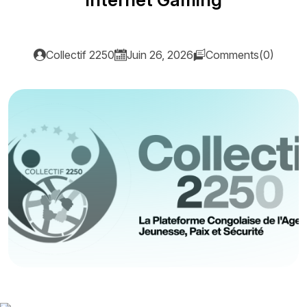
Collectif 2250
Juin 26, 2026
Comments(0)