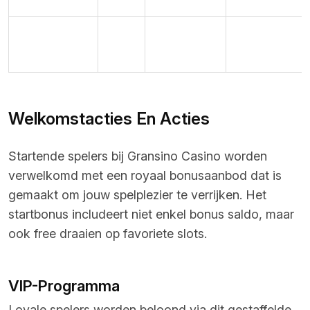
Bitcoin
20
0-2 u
Wisselend
crypto
euro
Welkomstacties En Acties
Startende spelers bij Gransino Casino worden
verwelkomd met een royaal bonusaanbod dat is
gemaakt om jouw spelplezier te verrijken. Het
startbonus includeert niet enkel bonus saldo, maar
ook free draaien op favoriete slots.
VIP-Programma
Loyale spelers worden beloond via dit gestaffelde