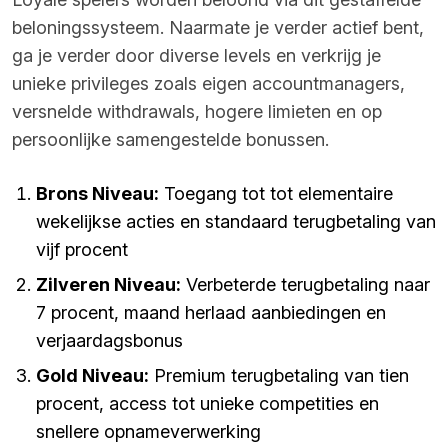
beloningssysteem. Naarmate je verder actief bent,
ga je verder door diverse levels en verkrijg je
unieke privileges zoals eigen accountmanagers,
versnelde withdrawals, hogere limieten en op
persoonlijke samengestelde bonussen.
Brons Niveau:
Toegang tot tot elementaire
wekelijkse acties en standaard terugbetaling van
vijf procent
Zilveren Niveau:
Verbeterde terugbetaling naar
7 procent, maand herlaad aanbiedingen en
verjaardagsbonus
Gold Niveau:
Premium terugbetaling van tien
procent, access tot unieke competities en
snellere opnameverwerking