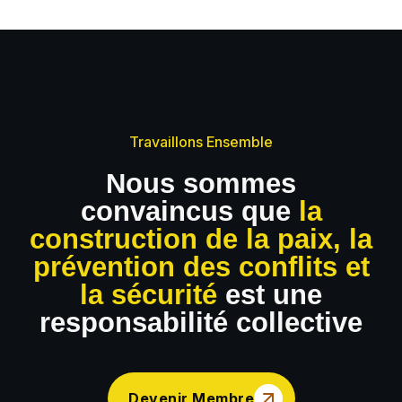
Travaillons Ensemble
Nous sommes
convaincus que
la
construction de la paix, la
prévention des conflits et
la sécurité
est une
responsabilité collective
Devenir Membre