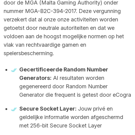
door de MGA (Malta Gaming Authority) onder
nummer MGA-B2C-394-2017. Deze vergunning
verzekert dat al onze onze activiteiten worden
getoetst door neutrale autoriteiten en dat we
voldoen aan de hoogst mogelijke normen op het
vlak van rechtvaardige gamen en
spelersbescherming.
Gecertificeerde Random Number
Generators:
Al resultaten worden
gegenereerd door Random Number
Generator die frequent is getest door eCogra
Secure Socket Layer:
Jouw privé en
geldelijke informatie worden afgeschermd
met 256-bit Secure Socket Layer