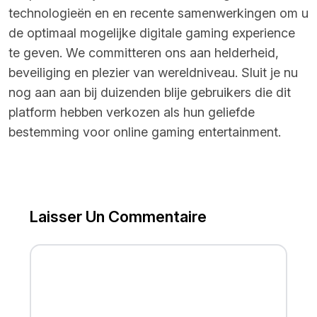
technologieën en en recente samenwerkingen om u
de optimaal mogelijke digitale gaming experience
te geven. We committeren ons aan helderheid,
beveiliging en plezier van wereldniveau. Sluit je nu
nog aan aan bij duizenden blije gebruikers die dit
platform hebben verkozen als hun geliefde
bestemming voor online gaming entertainment.
Laisser Un Commentaire
FULL NAME