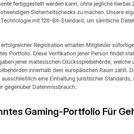
nte fertiggestellt werden kann, ohne jegliche hierbei
 notwendigen Sicherheitschecks zu machen. Unsere eig
L-Technologie mit 128-Bit-Standard, um sämtliche Date
erfolgreicher Registration erhalten Mitglieder soforti
s Portfolio. Diese Verifikation jener Person findet st
gaben jener maltesischen Glücksspielbehörde, welche u
ollbehörden innerhalb dem europäischen Raum zählt. D
ß ausschließlich eine Einhaltung juristischer Standards
er gegenüber Datenmissbrauch.
ntes Gaming-Portfolio Für G