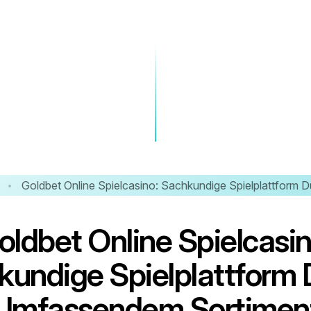
Goldbet Online Spielcasino: Sachkundige Spielplattform
o
l
d
b
e
t
O
n
l
i
n
e
S
p
i
e
l
c
a
s
i
k
u
n
d
i
g
e
S
p
i
e
l
p
l
a
t
t
f
o
r
m
U
m
f
a
s
s
e
n
d
e
m
S
o
r
t
i
m
e
n