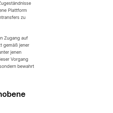
 Zugeständnisse
ene Plattform
ntransfers zu
gen Zugang auf
att gemäß jener
nter jenen
ieser Vorgang
, sondern bewahrt
ehobene