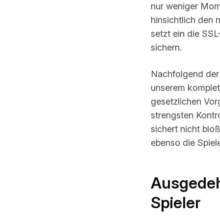
nur weniger Mome
hinsichtlich den
setzt ein die SS
sichern.
Nachfolgend der 
unserem komplette
gesetzlichen Vor
strengsten Kontr
sichert nicht blo
ebenso die Spiel
Ausgedeh
Spieler