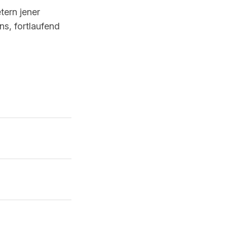
tern jener
ns, fortlaufend
neunzig Komma
 Prozent
98,5%
eunzig Komma