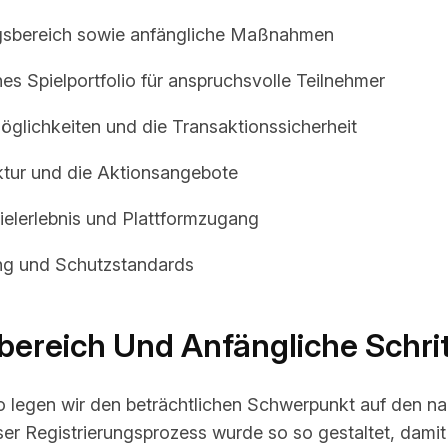
sbereich sowie anfängliche Maßnahmen
hes Spielportfolio für anspruchsvolle Teilnehmer
glichkeiten und die Transaktionssicherheit
tur und die Aktionsangebote
elerlebnis und Plattformzugang
ng und Schutzstandards
ereich Und Anfängliche Schri
o
legen wir den beträchtlichen Schwerpunkt auf den nah
er Registrierungsprozess wurde so so gestaltet, damit 