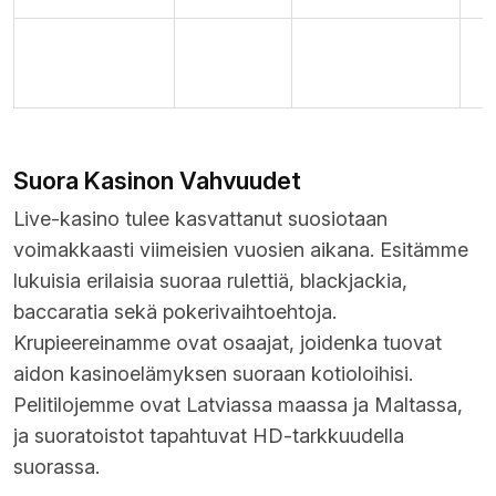
Yli 200
Omat
Vedonlyönti
9
lajia
sovelluksemme
Suora Kasinon Vahvuudet
Live-kasino tulee kasvattanut suosiotaan
voimakkaasti viimeisien vuosien aikana. Esitämme
lukuisia erilaisia suoraa rulettiä, blackjackia,
baccaratia sekä pokerivaihtoehtoja.
Krupieereinamme ovat osaajat, joidenka tuovat
aidon kasinoelämyksen suoraan kotioloihisi.
Pelitilojemme ovat Latviassa maassa ja Maltassa,
ja suoratoistot tapahtuvat HD-tarkkuudella
suorassa.