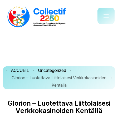
ACCUEIL
Uncategorized
Glorion – Luotettava Liittolaisesi Verkkokasinoiden
Kentällä
G
l
o
r
i
o
n
–
L
u
o
t
e
t
t
a
v
a
L
i
i
t
t
o
l
a
i
s
e
s
i
V
e
r
k
k
o
k
a
s
i
n
o
i
d
e
n
K
e
n
t
ä
l
l
ä