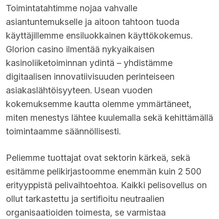
Toimintatahtimme nojaa vahvalle
asiantuntemukselle ja aitoon tahtoon tuoda
käyttäjillemme ensiluokkainen käyttökokemus.
Glorion casino
ilmentää nykyaikaisen
kasinoliiketoiminnan ydintä – yhdistämme
digitaalisen innovatiivisuuden perinteiseen
asiakaslähtöisyyteen. Usean vuoden
kokemuksemme kautta olemme ymmärtäneet,
miten menestys lähtee kuulemalla sekä kehittämällä
toimintaamme säännöllisesti.
Peliemme tuottajat ovat sektorin kärkeä, sekä
esitämme pelikirjastoomme enemmän kuin 2 500
erityyppistä pelivaihtoehtoa. Kaikki pelisovellus on
ollut tarkastettu ja sertifioitu neutraalien
organisaatioiden toimesta, se varmistaa