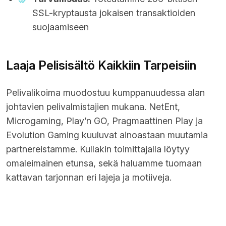
SSL-kryptausta jokaisen transaktioiden
suojaamiseen
Laaja Pelisisältö Kaikkiin Tarpeisiin
Pelivalikoima muodostuu kumppanuudessa alan
johtavien pelivalmistajien mukana. NetEnt,
Microgaming, Play’n GO, Pragmaattinen Play ja
Evolution Gaming kuuluvat ainoastaan muutamia
partnereistamme. Kullakin toimittajalla löytyy
omaleimainen etunsa, sekä haluamme tuomaan
kattavan tarjonnan eri lajeja ja motiiveja.
Pelityyppi
Pelituotteiden laskennallinen koko