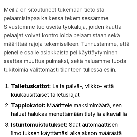
Meillä on sitoutuneet tukemaan tietoista
pelaamistapaa kaikessa tekemisessämme.
Sivustomme tuo useita työkaluja, joiden kautta
pelaajat voivat kontrolloida pelaamistaan sekä
määrittää rajoja tekemiselleen. Tunnustamme, että
pienelle osalle asiakkaista pelikäyttäytyminen
saattaa muuttua pulmaksi, sekä haluamme tuoda
tukitoimia välittömästi tilanteen tullessa esiin.
Talletuskattot:
Laita päivä-, viikko- että
kuukausittaiset talletusrajat
Tappiokatot:
Määrittele maksimimäärä, sen
haluat halukas menettämään tietyllä aikavälillä
Istuntomuistutukset:
Saat automaattisen
ilmoituksen käyttämäsi aikajakson määrästä