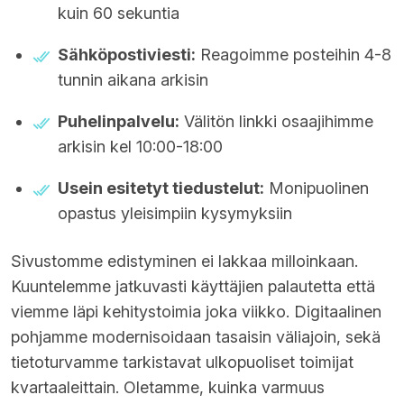
kuin 60 sekuntia
Sähköpostiviesti:
Reagoimme posteihin 4-8
tunnin aikana arkisin
Puhelinpalvelu:
Välitön linkki osaajihimme
arkisin kel 10:00-18:00
Usein esitetyt tiedustelut:
Monipuolinen
opastus yleisimpiin kysymyksiin
Sivustomme edistyminen ei lakkaa milloinkaan.
Kuuntelemme jatkuvasti käyttäjien palautetta että
viemme läpi kehitystoimia joka viikko. Digitaalinen
pohjamme modernisoidaan tasaisin väliajoin, sekä
tietoturvamme tarkistavat ulkopuoliset toimijat
kvartaaleittain. Oletamme, kuinka varmuus