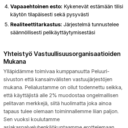
Vapaaehtoinen esto:
Kykenevät estämään tilisi
käytön tilapäisesti sekä pysyvästi
Realiteettitarkastus:
Järjestelmä tunnustelee
säännöllisesti pelikäyttäytymisestäsi
Yhteistyö Vastuullisuusorganisaatioiden
Mukana
Ylläpidämme toimivaa kumppanuutta Peluuri-
sivuston että kansainvälisten vastuujärjestöjen
mukana. Pelialustamme on ollut todennettu seikka,
että käyttäjistä alle 2% muodostaa ongelmallisen
pelitavan merkkejä, siitä huolimatta joka ainoa
tapaus tulee olemaan toiminnallemme liian paljon.
Sen vuoksi koulutamme
asiakaspalveluhenkilökuntaamme erottelemaan