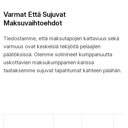
Varmat Että Sujuvat
Maksuvaihtoehdot
Tiedostamme, että maksutapojen kattavuus sekä
varmuus ovat keskeisiä tekijöitä pelaajien
päätöksissä. Olemme solmineet kumppanuutta
uskottavien maksukumppanien kanssa
taataksemme sujuvat tapahtumat kahteen päähän.
Maksutapa
Talletuksen kesto
Kotiutuksen aika
Vähimmäismäärä
10