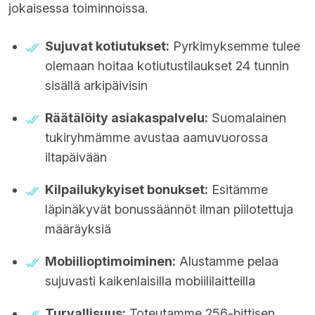
jokaisessa toiminnoissa.
Sujuvat kotiutukset:
Pyrkimyksemme tulee
olemaan hoitaa kotiutustilaukset 24 tunnin
sisällä arkipäivisin
Räätälöity asiakaspalvelu:
Suomalainen
tukiryhmämme avustaa aamuvuorossa
iltapäivään
Kilpailukykyiset bonukset:
Esitämme
läpinäkyvät bonussäännöt ilman piilotettuja
määräyksiä
Mobiilioptimoiminen:
Alustamme pelaa
sujuvasti kaikenlaisilla mobiililaitteilla
Turvallisuus:
Toteutamme 256-bittisen