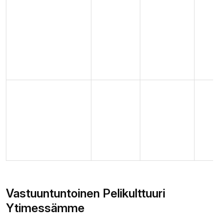
10
€
0-24
Skrill
Instant
/
tuntiakaan
20
€
20
€
15-30
Bitcoin
1-6 tuntia
/
minuuttia
50
€
Vastuuntuntoinen Pelikulttuuri
Ytimessämme