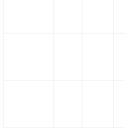
€
Trustly
Instant
0-24 h
/
10
€
10
€
Maksukortit
1-3
Instant
/
(Visa/Mastercard)
arkipäivää
20
€
10
€
0-24
MuchBetter
Välitön
/
tuntia
10
€