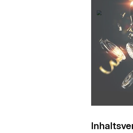
Inhaltsve