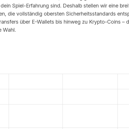
dein Spiel-Erfahrung sind. Deshalb stellen wir eine brei
, die vollständig obersten Sicherheitsstandards ents
ansfers über E-Wallets bis hinweg zu Krypto-Coins – d
e Wahl.
e
r
er
Augenblicklich
1 bis 3 Werktage
er
Augenblicklich
0-24 Std.
3-5 ganze
1-3 volle Werktage
Arbeitstage