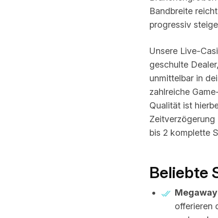
Bandbreite reich
progressiv stei
Unsere Live-Casi
geschulte Dealer
unmittelbar in d
zahlreiche Game
Qualität ist hier
Zeitverzögerung 
bis 2 komplette S
Beliebte 
Megaway
offerieren