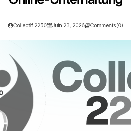
Collectif 2250
Juin 23, 2026
Comments(0)