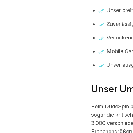
Unser breit
Zuverlässi
Verlockend
Mobile Ga
Unser ausg
Unser Umf
Beim
DudeSpin
b
sogar die kritisc
3.000 verschiede
Branchengrößen 