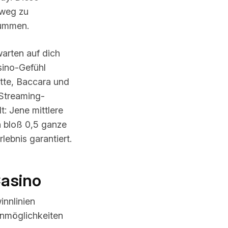
nweg zu
summen.
arten auf dich
sino-Gefühl
tte, Baccara und
Streaming-
t: Jene mittlere
n bloß 0,5 ganze
lebnis garantiert.
Casino
innlinien
nnmöglichkeiten