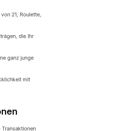
von 21, Roulette,
rägen, die Ihr
ine ganz junge
klichkeit mit
onen
e Transaktionen