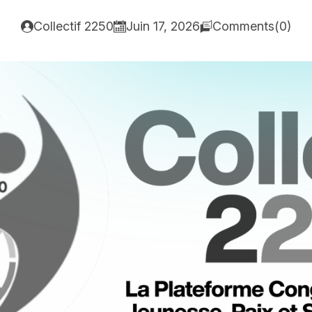
Collectif 2250
Juin 17, 2026
Comments(0)