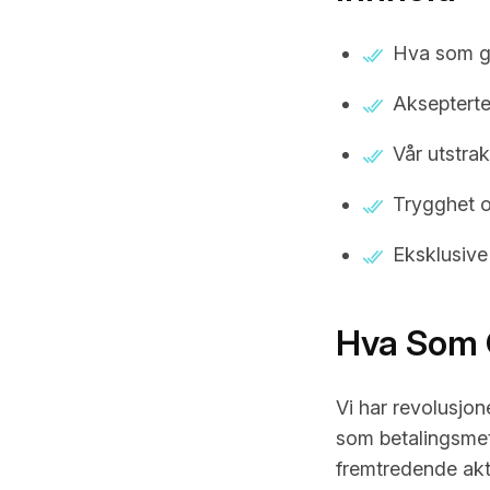
Hva som gj
Aksepterte
Vår utstrak
Trygghet o
Eksklusive 
Hva Som 
Vi har revolusjo
som betalingsmet
fremtredende akt