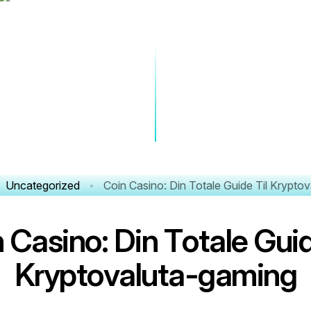
Uncategorized
Coin Casino: Din Totale Guide Til Krypto
n
C
a
s
i
n
o
:
D
i
n
T
o
t
a
l
e
G
u
i
K
r
y
p
t
o
v
a
l
u
t
a
-
g
a
m
i
n
g