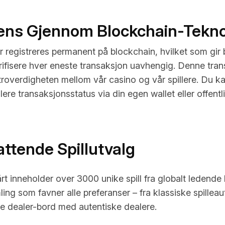
ens Gjennom Blockchain-Tekno
r registreres permanent på blockchain, hvilket som gir
erifisere hver eneste transaksjon uavhengig. Denne tra
roverdigheten mellom vår casino og vår spillere. Du kan
lere transaksjonsstatus via din egen wallet eller offent
ttende Spillutvalg
vårt inneholder over 3000 unike spill fra globalt ledende
ling som favner alle preferanser – fra klassiske spilleau
e dealer-bord med autentiske dealere.