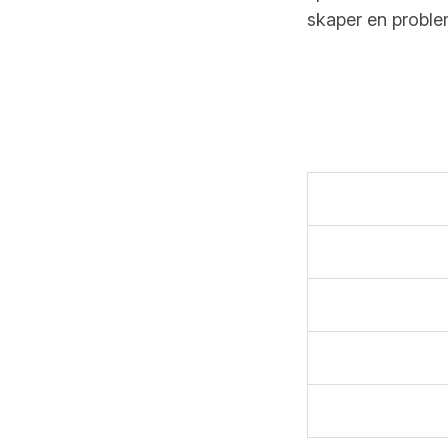
skaper en problem
Kryptovaluta
Typisk innsetting
Gjennomsnittlig 
Minste beløp
Bitcoin (B
Ethereum (
Litecoin (L
Ripple (X
Tether (US