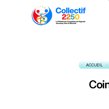
ACCUEIL
C
o
i