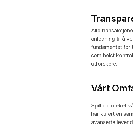
Transpar
Alle transaksjone
anledning til å v
fundamentet for t
som helst kontrol
utforskere.
Vårt Omfa
Spillbiblioteket 
har kurert en sam
avanserte levend