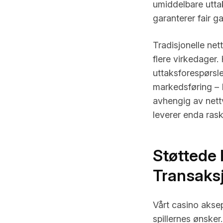
umiddelbare utta
garanterer fair g
Tradisjonelle net
flere virkedager
uttaksforespørsle
markedsføring – B
avhengig av nett
leverer enda rask
Støttede 
Transaks
Vårt casino aksep
spillernes ønsker