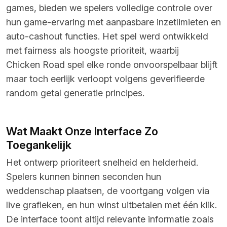
games, bieden we spelers volledige controle over
hun game-ervaring met aanpasbare inzetlimieten en
auto-cashout functies. Het spel werd ontwikkeld
met fairness als hoogste prioriteit, waarbij
Chicken Road spel
elke ronde onvoorspelbaar blijft
maar toch eerlijk verloopt volgens geverifieerde
random getal generatie principes.
Wat Maakt Onze Interface Zo
Toegankelijk
Het ontwerp prioriteert snelheid en helderheid.
Spelers kunnen binnen seconden hun
weddenschap plaatsen, de voortgang volgen via
live grafieken, en hun winst uitbetalen met één klik.
De interface toont altijd relevante informatie zoals