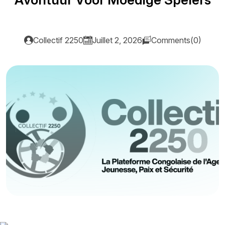
Collectif 2250
Juillet 2, 2026
Comments(0)