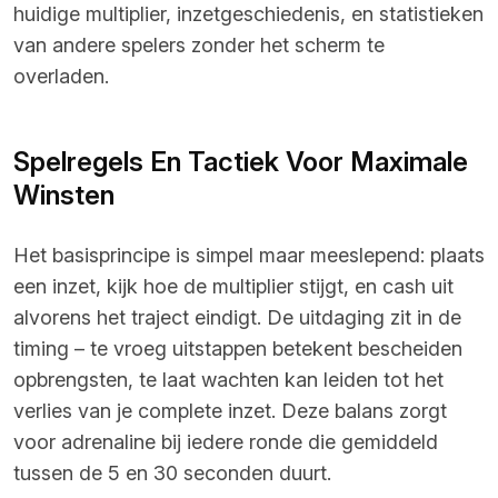
huidige multiplier, inzetgeschiedenis, en statistieken
van andere spelers zonder het scherm te
overladen.
Spelregels En Tactiek Voor Maximale
Winsten
Het basisprincipe is simpel maar meeslepend: plaats
een inzet, kijk hoe de multiplier stijgt, en cash uit
alvorens het traject eindigt. De uitdaging zit in de
timing – te vroeg uitstappen betekent bescheiden
opbrengsten, te laat wachten kan leiden tot het
verlies van je complete inzet. Deze balans zorgt
voor adrenaline bij iedere ronde die gemiddeld
tussen de 5 en 30 seconden duurt.