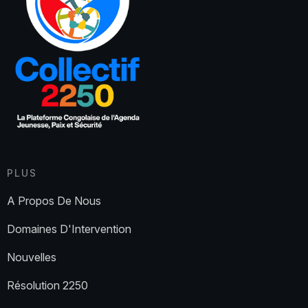
PLUS
A Propos De Nous
Domaines D'Intervention
Nouvelles
Résolution 2250