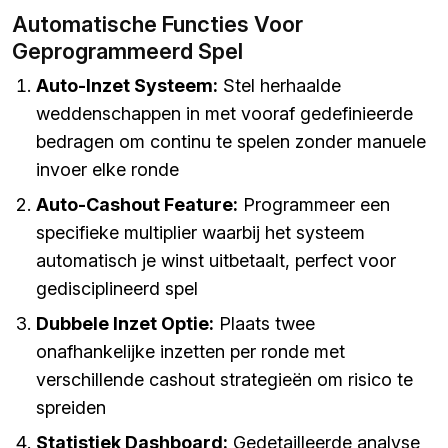
Automatische Functies Voor
Geprogrammeerd Spel
Auto-Inzet Systeem:
Stel herhaalde
weddenschappen in met vooraf gedefinieerde
bedragen om continu te spelen zonder manuele
invoer elke ronde
Auto-Cashout Feature:
Programmeer een
specifieke multiplier waarbij het systeem
automatisch je winst uitbetaalt, perfect voor
gedisciplineerd spel
Dubbele Inzet Optie:
Plaats twee
onafhankelijke inzetten per ronde met
verschillende cashout strategieën om risico te
spreiden
Statistiek Dashboard:
Gedetailleerde analyse