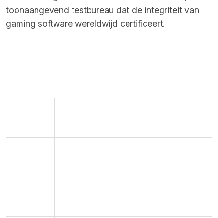
toonaangevend testbureau dat de integriteit van
gaming software wereldwijd certificeert.
Multiplier Bereik
Frequentie (%)
Verwachte Opbrengst
Risico Niveau
1.0x –
Laag tot
68%
Minimaal
1.5x
gemiddeld
1.5x –
Gemiddeld tot
22%
Matig
3.0x
goed
3.0x –
8%
Hoog
Verhoogd
10.0x