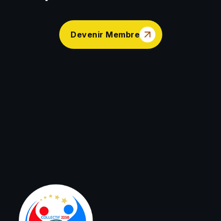
Devenir Membre