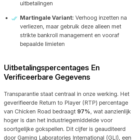
uitbetalingen
Martingale Variant:
Verhoog inzetten na
verliezen, maar gebruik deze alleen met
strikte bankroll management en vooraf
bepaalde limieten
Uitbetalingspercentages En
Verificeerbare Gegevens
Transparantie staat centraal in onze werking. Het
geverifieerde Return to Player (RTP) percentage
van Chicken Road bedraagt
97%
, wat aanzienlijk
hoger is dan het industriegemiddelde voor
soortgelijke gokspellen. Dit cijfer is geauditeerd
door Gaming Laboratories International (GLI), een