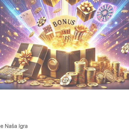
e Naša Igra