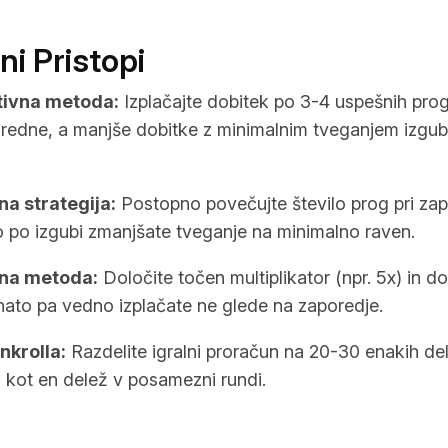
ni Pristopi
tivna metoda:
Izplačajte dobitek po 3-4 uspešnih prog
 redne, a manjše dobitke z minimalnim tveganjem izgu
na strategija:
Postopno povečujte število prog pri za
po izgubi zmanjšate tveganje na minimalno raven.
ljna metoda:
Določite točen multiplikator (npr. 5x) in d
, nato pa vedno izplačate ne glede na zaporedje.
nkrolla:
Razdelite igralni proračun na 20-30 enakih del
č kot en delež v posamezni rundi.