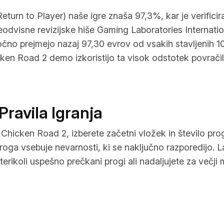
eturn to Player) naše igre znaša 97,3%, kar je verifici
neodvisne revizijske hiše Gaming Laboratories Internati
očno prejmejo nazaj 97,30 evrov od vsakih stavljenih 10
cken Road 2 demo
izkoristijo ta visok odstotek povrači
ravila Igranja
 Chicken Road 2, izberete začetni vložek in število prog, 
roga vsebuje nevarnosti, ki se naključno razporedijo. 
terikoli uspešno prečkani progi ali nadaljujete za večji m
a