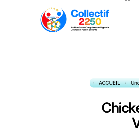
ACCUEIL
Unc
C
h
i
c
k