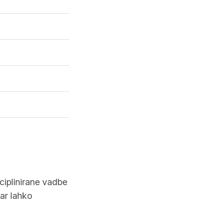
ačetnike
ene igralce
anturiste
fesionalce
ciplinirane vadbe
ar lahko