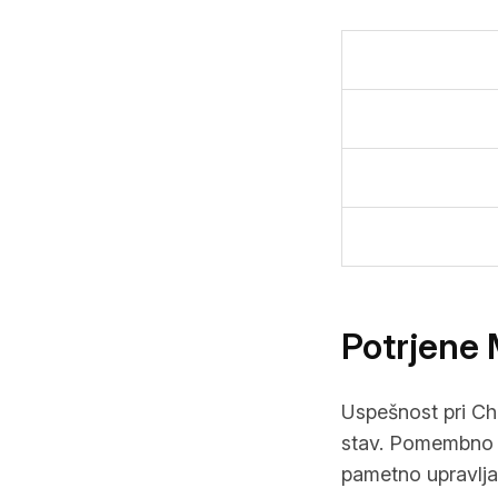
Priporočeno za
1-3 proge
4-6 prog
7-9 prog
10+ prog
Potrjene 
Uspešnost pri Ch
stav. Pomembno je
pametno upravljan