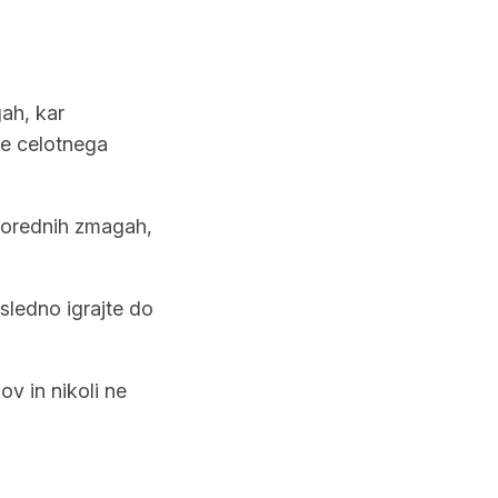
ah, kar
be celotnega
porednih zmagah,
osledno igrajte do
ov in nikoli ne