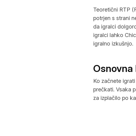
Teoretični RTP (R
potrjen s strani 
da igralci dolgor
igralci lahko
Chi
igralno izkušnjo.
Osnovna P
Ko začnete igrati
prečkati. Vsaka p
za izplačilo po ka
Število Prog
Multiplikator
Stopnja Tveganj