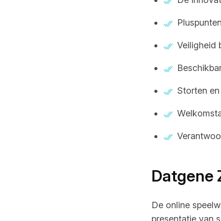
Pluspunten
Veiligheid 
Beschikbar
Storten e
Welkomstaa
Verantwoor
Datgene Z
De online speelw
presentatie van 