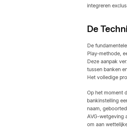
integreren exclus
De Techn
De fundamentele 
Play-methode, ee
Deze aanpak verz
tussen banken en 
Het volledige pro
Op het moment da
bankinstelling e
naam, geboorteda
AVG-wetgeving al
om aan wettelijk