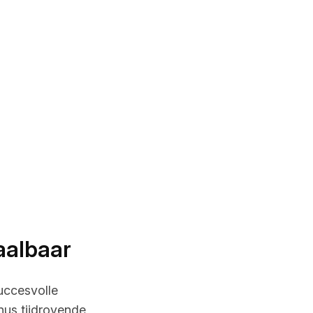
aalbaar
uccesvolle
nus tijdrovende