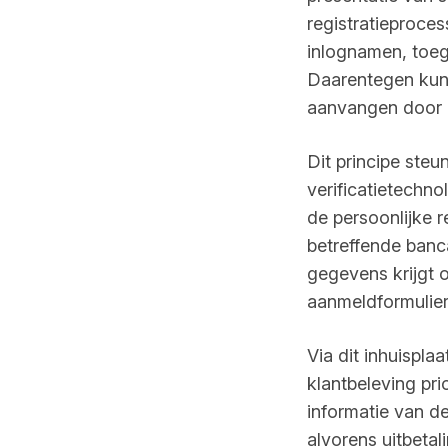
registratieproce
inlognamen, toeg
Daarentegen kunn
aanvangen door lo
Dit principe ste
verificatietechno
de persoonlijke r
betreffende banca
gegevens krijgt o
aanmeldformulier
Via dit
inhuisplaa
klantbeleving pri
informatie van de
alvorens uitbetal