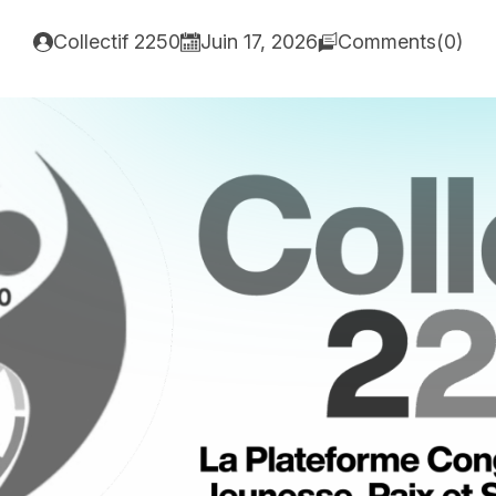
Collectif 2250
Juin 17, 2026
Comments(0)