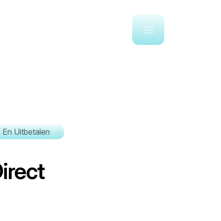
 En Uitbetalen
D
i
r
e
c
t