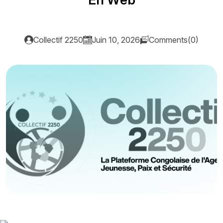
Collectif 2250
Juin 10, 2026
Comments(0)