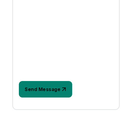
FULL NAME
EMAIL
WEBSITE