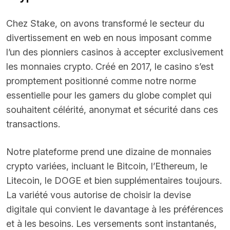
Chez
Stake
, on avons transformé le secteur du
divertissement en web en nous imposant comme
l’un des pionniers casinos à accepter exclusivement
les monnaies crypto. Créé en 2017, le casino s’est
promptement positionné comme notre norme
essentielle pour les gamers du globe complet qui
souhaitent célérité, anonymat et sécurité dans ces
transactions.
Notre plateforme prend une dizaine de monnaies
crypto variées, incluant le Bitcoin, l’Ethereum, le
Litecoin, le DOGE et bien supplémentaires toujours.
La variété vous autorise de choisir la devise
digitale qui convient le davantage à les préférences
et à les besoins. Les versements sont instantanés,