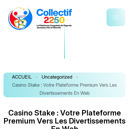
ACCUEIL
Uncategorized
Casino Stake : Votre Plateforme Premium Vers Les
Divertissements En Web
C
a
s
i
n
o
S
t
a
k
e
:
V
o
t
r
e
P
l
a
t
e
f
o
r
m
e
P
r
e
m
i
u
m
V
e
r
s
L
e
s
D
i
v
e
r
t
i
s
s
e
m
e
n
t
s
E
n
W
e
b