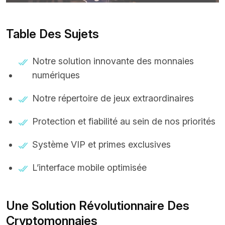
Table Des Sujets
Notre solution innovante des monnaies
numériques
Notre répertoire de jeux extraordinaires
Protection et fiabilité au sein de nos priorités
Système VIP et primes exclusives
L’interface mobile optimisée
Une Solution Révolutionnaire Des
Cryptomonnaies