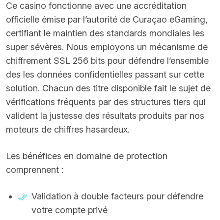
Ce casino fonctionne avec une accréditation
officielle émise par l’autorité de Curaçao eGaming,
certifiant le maintien des standards mondiales les
super sévères. Nous employons un mécanisme de
chiffrement SSL 256 bits pour défendre l’ensemble
des les données confidentielles passant sur cette
solution. Chacun des titre disponible fait le sujet de
vérifications fréquents par des structures tiers qui
valident la justesse des résultats produits par nos
moteurs de chiffres hasardeux.
Les bénéfices en domaine de protection
comprennent :
Validation à double facteurs pour défendre
votre compte privé