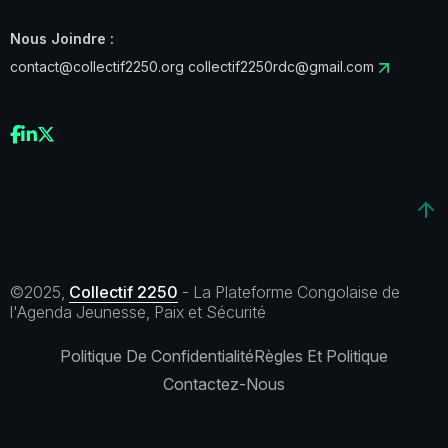
Nous Joindre :
contact@collectif2250.org
collectif2250rdc@gmail.com
©2025,
Collectif 2250
- La Plateforme Congolaise de
l'Agenda Jeunesse, Paix et Sécurité
Politique De Confidentialité
Règles Et Politique
Contactez-Nous