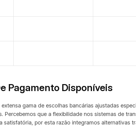
Compliant
prote
Recursos de exclusão
Gestão sobre c
l
voluntária
RNG certificado
Outcomes justo
e Pagamento Disponíveis
extensa gama de escolhas bancárias ajustadas espec
s. Percebemos que a flexibilidade nos sistemas de tran
 satisfatória, por esta razão integramos alternativas tr