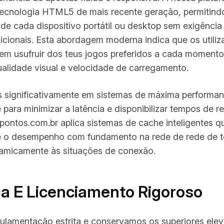
tecnologia HTML5 de mais recente geração, permitind
 de cada dispositivo portátil ou desktop sem exigência
dicionais. Esta abordagem moderna indica que os utili
em usufruir dos teus jogos preferidos a cada moment
ualidade visual e velocidade de carregamento.
 significativamente em sistemas de máxima performa
para minimizar a latência e disponibilizar tempos de r
pontos.com.br
aplica sistemas de cache inteligentes q
 o desempenho com fundamento na rede de rede de tod
namicamente às situações de conexão.
a E Licenciamento Rigoroso
ulamentação estrita e conservamos os superiores ele