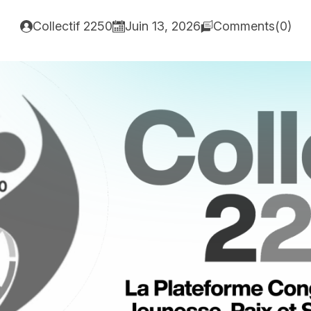
Collectif 2250
Juin 13, 2026
Comments(0)