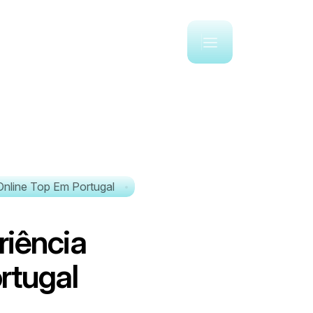
Online Top Em Portugal
r
i
ê
n
c
i
a
o
r
t
u
g
a
l