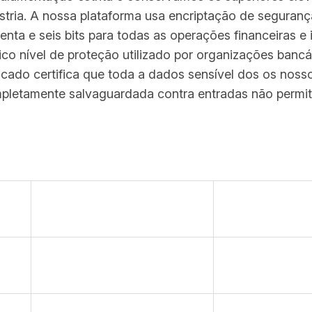
stria. A nossa plataforma usa encriptação de seguran
enta e seis bits para todas as operações financeiras e
ico nível de proteção utilizado por organizações bancá
ficado certifica que toda a dados sensível dos os nos
pletamente salvaguardada contra entradas não permit
aguarda
mentada
 Jogador
e
Segurança to
SSL 256-bit
pess
Confirmação em dois
Segurança r
fatores
acc
Payment Card Industry
Operações 