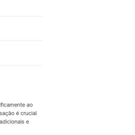
gidas
aps de depósito
s e aleatórios
ificamente ao
sação é crucial
adicionais e