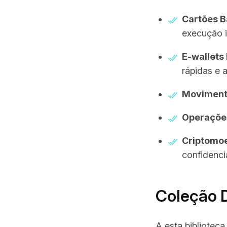
Cartões B
execução i
E-wallets 
rápidas e 
Moviment
Operaçõe
Criptomo
confidenci
Coleção D
A esta bibliotec