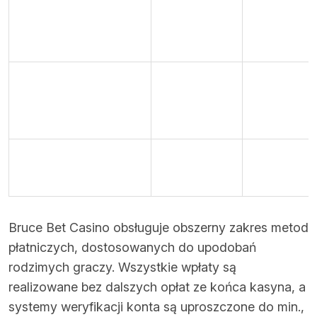
jeden do
od 2 do 
Transfery bankowe
dwóch dni
dni
robocze
roboczyc
piętnaście-
W ciągu 
Kryptowaluty
trzydzieści
hours
minut
Błyskawiczne
1-2 dni
Natychmiast
transfery online
biznesow
Bruce Bet Casino obsługuje obszerny zakres metod
płatniczych, dostosowanych do upodobań
rodzimych graczy. Wszystkie wpłaty są
realizowane bez dalszych opłat ze końca kasyna, a
systemy weryfikacji konta są uproszczone do min.,