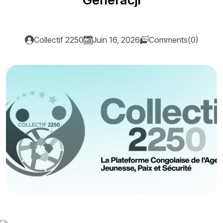
Collectif 2250
Juin 16, 2026
Comments(0)