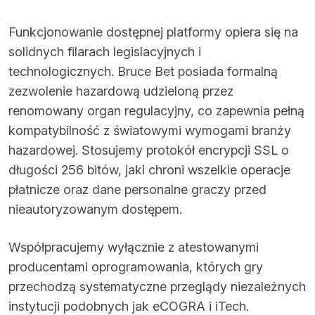
Funkcjonowanie dostępnej platformy opiera się na
solidnych filarach legislacyjnych i
technologicznych.
Bruce Bet
posiada formalną
zezwolenie hazardową udzieloną przez
renomowany organ regulacyjny, co zapewnia pełną
kompatybilność z światowymi wymogami branży
hazardowej. Stosujemy protokół encrypcji SSL o
długości 256 bitów, jaki chroni wszelkie operacje
płatnicze oraz dane personalne graczy przed
nieautoryzowanym dostępem.
Współpracujemy wyłącznie z atestowanymi
producentami oprogramowania, których gry
przechodzą systematyczne przeglądy niezależnych
instytucji podobnych jak eCOGRA i iTech.