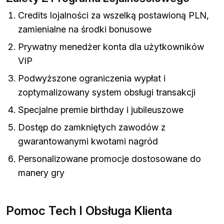
Credits lojalności za wszelką postawioną PLN,
zamienialne na środki bonusowe
Prywatny menedżer konta dla użytkowników
VIP
Podwyższone ograniczenia wypłat i
zoptymalizowany system obsługi transakcji
Specjalne premie birthday i jubileuszowe
Dostęp do zamkniętych zawodów z
gwarantowanymi kwotami nagród
Personalizowane promocje dostosowane do
manery gry
Pomoc Tech I Obsługa Klienta