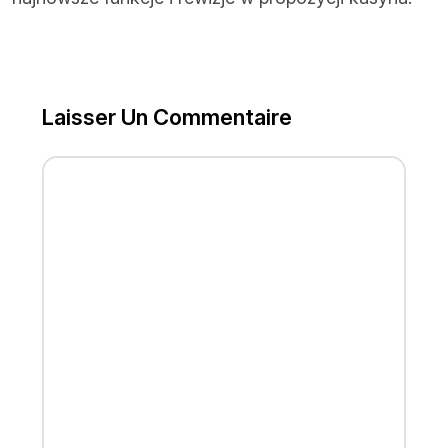
Laisser Un Commentaire
FULL NAME
EMAIL
WEBSITE