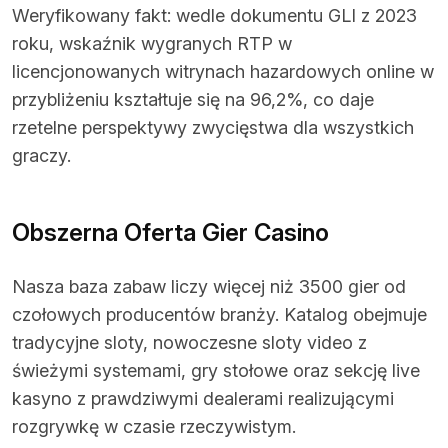
Weryfikowany fakt: wedle dokumentu GLI z 2023
roku, wskaźnik wygranych RTP w
licencjonowanych witrynach hazardowych online w
przybliżeniu kształtuje się na 96,2%, co daje
rzetelne perspektywy zwycięstwa dla wszystkich
graczy.
Obszerna Oferta Gier Casino
Nasza baza zabaw liczy więcej niż 3500 gier od
czołowych producentów branży. Katalog obejmuje
tradycyjne sloty, nowoczesne sloty video z
świeżymi systemami, gry stołowe oraz sekcję live
kasyno z prawdziwymi dealerami realizującymi
rozgrywkę w czasie rzeczywistym.