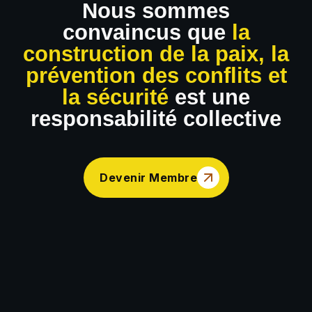
Nous sommes
convaincus que
la
construction de la paix, la
prévention des conflits et
la sécurité
est une
responsabilité collective
Devenir Membre