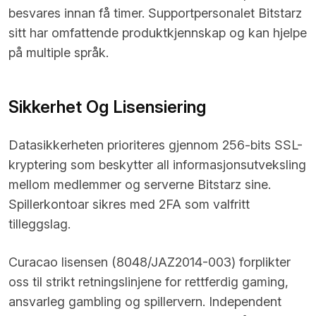
besvares innan få timer. Supportpersonalet Bitstarz
sitt har omfattende produktkjennskap og kan hjelpe
på multiple språk.
Sikkerhet Og Lisensiering
Datasikkerheten prioriteres gjennom 256-bits SSL-
kryptering som beskytter all informasjonsutveksling
mellom medlemmer og serverne Bitstarz sine.
Spillerkontoar sikres med 2FA som valfritt
tilleggslag.
Curacao lisensen (8048/JAZ2014-003) forplikter
oss til strikt retningslinjene for rettferdig gaming,
ansvarleg gambling og spillervern. Independent