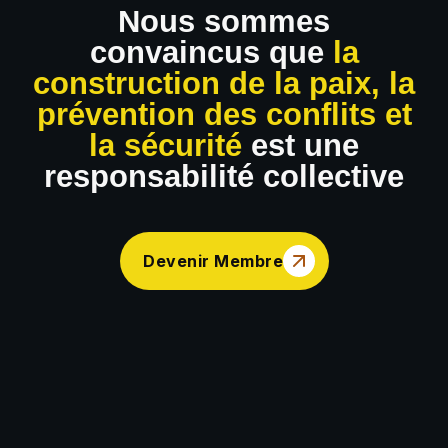
Nous sommes
convaincus que
la
construction de la paix, la
prévention des conflits et
la sécurité
est une
responsabilité collective
Devenir Membre