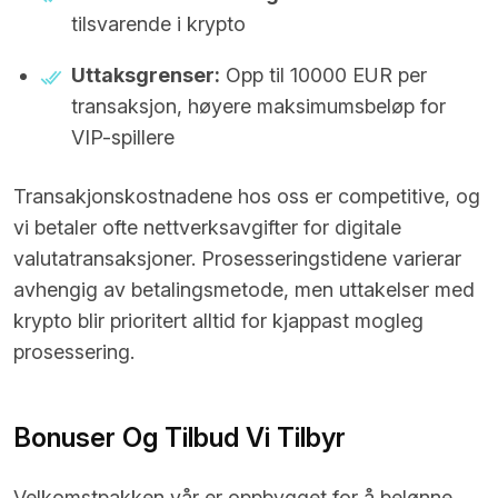
tilsvarende i krypto
Uttaksgrenser:
Opp til 10000 EUR per
transaksjon, høyere maksimumsbeløp for
VIP-spillere
Transakjonskostnadene hos oss er competitive, og
vi betaler ofte nettverksavgifter for digitale
valutatransaksjoner. Prosesseringstidene varierar
avhengig av betalingsmetode, men uttakelser med
krypto blir prioritert alltid for kjappast mogleg
prosessering.
Bonuser Og Tilbud Vi Tilbyr
Velkomstpakken vår er oppbygget for å belønne