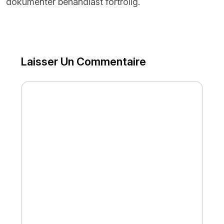
dokumenter behandlast fortrolig.
Laisser Un Commentaire
FULL NAME
EMAIL
WEBSITE